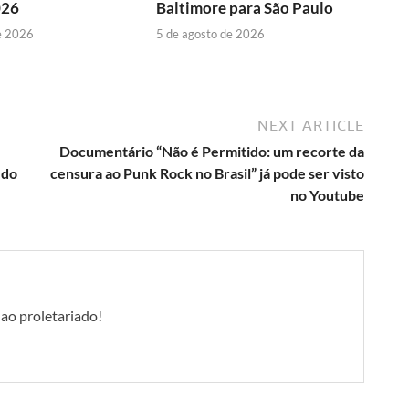
026
Baltimore para São Paulo
e 2026
5 de agosto de 2026
NEXT ARTICLE
Documentário “Não é Permitido: um recorte da
 do
censura ao Punk Rock no Brasil” já pode ser visto
no Youtube
 ao proletariado!