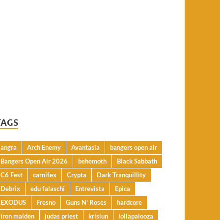
TAGS
angra
Arch Enemy
Avantasia
bangers open air
Bangers Open Air 2026
behemoth
Black Sabbath
C6 Fest
carnifex
Crypta
Dark Tranquillity
Debrix
edu falaschi
Entrevista
Epica
EXODUS
Fresno
Guns N' Roses
hardcore
iron maiden
judas priest
krisiun
lollapalooza