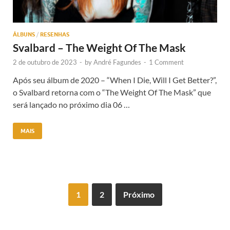
ÁLBUNS
/
RESENHAS
Svalbard – The Weight Of The Mask
2 de outubro de 2023
-
by
André Fagundes
-
1 Comment
Após seu álbum de 2020 – “When I Die, Will I Get Better?”,
o Svalbard retorna com o “The Weight Of The Mask” que
será lançado no próximo dia 06 …
MAIS
1
2
Próximo