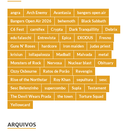
angra
Arch Enemy
Avantasia
bangers open air
Bangers Open Air 2026
behemoth
Black Sabbath
C6 Fest
carnifex
Crypta
Dark Tranquillity
Debrix
edu falaschi
Entrevista
Epica
EXODUS
Fresno
Guns N' Roses
hardcore
iron maiden
judas priest
krisiun
lollapalooza
Madball
Malvada
metal
Monsters of Rock
Nervosa
Nuclear blast
Obituary
Ozzy Osbourne
Ratos de Porão
Revengin
Rise of the Northstar
Roy Khan
sepultura
sesc
Sesc Belenzinho
supercombo
Supla
Testament
The Devil Wears Prada
the town
Torture Squad
Yellowcard
ARQUIVOS