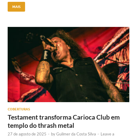
MAIS
COBERTURAS
Testament transforma Carioca Club em
templo do thrash metal
27 de agosto de 2025
-
by
Guilmer da Costa Silva
-
Leave a