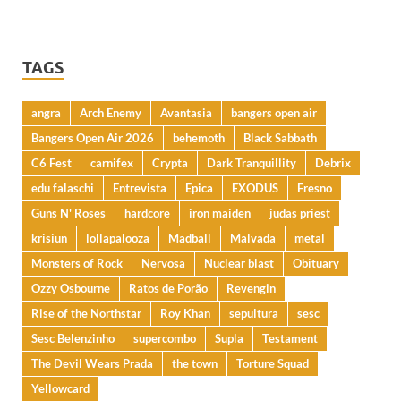
TAGS
angra
Arch Enemy
Avantasia
bangers open air
Bangers Open Air 2026
behemoth
Black Sabbath
C6 Fest
carnifex
Crypta
Dark Tranquillity
Debrix
edu falaschi
Entrevista
Epica
EXODUS
Fresno
Guns N' Roses
hardcore
iron maiden
judas priest
krisiun
lollapalooza
Madball
Malvada
metal
Monsters of Rock
Nervosa
Nuclear blast
Obituary
Ozzy Osbourne
Ratos de Porão
Revengin
Rise of the Northstar
Roy Khan
sepultura
sesc
Sesc Belenzinho
supercombo
Supla
Testament
The Devil Wears Prada
the town
Torture Squad
Yellowcard