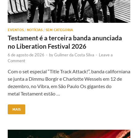
EVENTOS
/
NOTÍCIAS
/
SEM CATEGORIA
Testament é a terceira banda anunciada
no Liberation Festival 2026
6 de agosto de 2026
-
by
Guilmer da Costa Silva
-
Leave a
Comment
Com o set especial “Title Track Attack!”, banda californiana
se junta a Dimmu Borgir e Charlotte Wessels em 12 de
dezembro, no Vibra, em São Paulo Os gigantes do
metal Testament estão …
MAIS