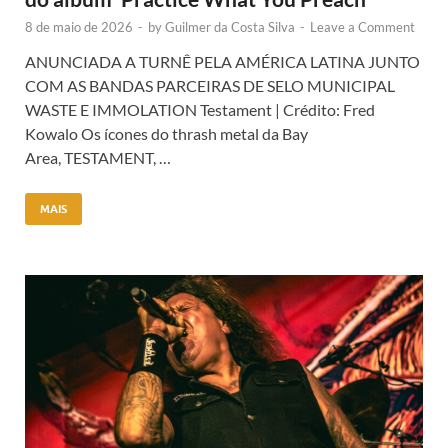
8 de maio de 2026
-
by
Guilmer da Costa Silva
-
Leave a Comment
ANUNCIADA A TURNÊ PELA AMÉRICA LATINA JUNTO
COM AS BANDAS PARCEIRAS DE SELO MUNICIPAL
WASTE E IMMOLATION Testament | Crédito: Fred
Kowalo Os ícones do thrash metal da Bay
Area, TESTAMENT, …
MAIS