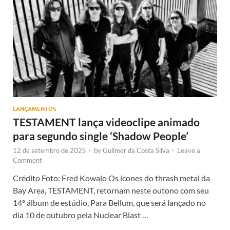
LANÇAMENTOS
TESTAMENT lança videoclipe animado
para segundo single ‘Shadow People’
12 de setembro de 2025
-
by
Guilmer da Costa Silva
-
Leave a
Comment
Crédito Foto: Fred Kowalo Os ícones do thrash metal da
Bay Area, TESTAMENT, retornam neste outono com seu
14º álbum de estúdio, Para Bellum, que será lançado no
dia 10 de outubro pela Nuclear Blast …