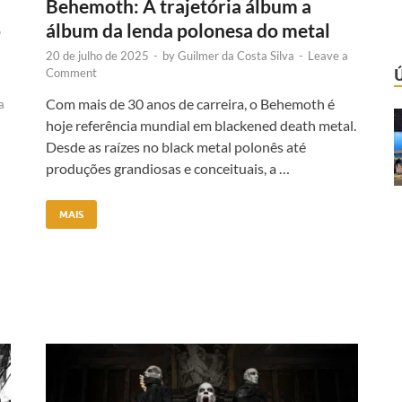
Behemoth: A trajetória álbum a
o
álbum da lenda polonesa do metal
a
20 de julho de 2025
-
by
Guilmer da Costa Silva
-
Leave a
Comment
Com mais de 30 anos de carreira, o Behemoth é
a
hoje referência mundial em blackened death metal.
Desde as raízes no black metal polonês até
produções grandiosas e conceituais, a …
MAIS