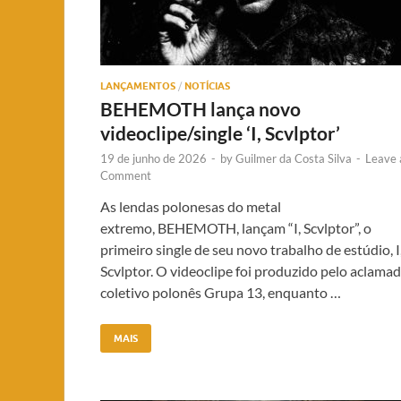
LANÇAMENTOS
/
NOTÍCIAS
BEHEMOTH lança novo
videoclipe/single ‘I, Scvlptor’
19 de junho de 2026
-
by
Guilmer da Costa Silva
-
Leave 
Comment
As lendas polonesas do metal
extremo, BEHEMOTH, lançam “I, Scvlptor”, o
primeiro single de seu novo trabalho de estúdio, I
Scvlptor. O videoclipe foi produzido pelo aclama
coletivo polonês Grupa 13, enquanto …
MAIS