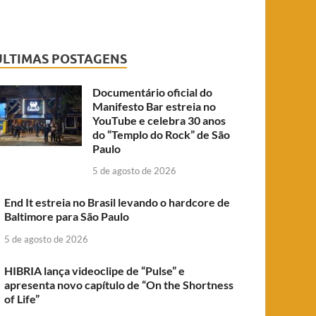
ÚLTIMAS POSTAGENS
Documentário oficial do
Manifesto Bar estreia no
YouTube e celebra 30 anos
do “Templo do Rock” de São
Paulo
5 de agosto de 2026
End It estreia no Brasil levando o hardcore de
Baltimore para São Paulo
5 de agosto de 2026
HIBRIA lança videoclipe de “Pulse” e
apresenta novo capítulo de “On the Shortness
of Life”