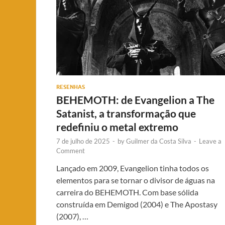
RESENHAS
BEHEMOTH: de Evangelion a The
Satanist, a transformação que
redefiniu o metal extremo
7 de julho de 2025
-
by
Guilmer da Costa Silva
-
Leave a
Comment
Lançado em 2009, Evangelion tinha todos os
elementos para se tornar o divisor de águas na
carreira do BEHEMOTH. Com base sólida
construída em Demigod (2004) e The Apostasy
(2007), …