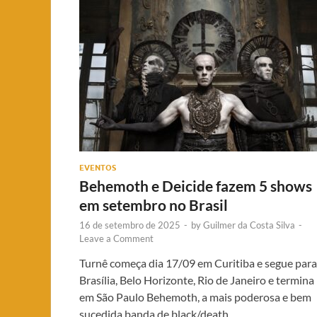
EVENTOS
Behemoth e Deicide fazem 5 shows
em setembro no Brasil
16 de setembro de 2025
-
by
Guilmer da Costa Silva
-
Leave a Comment
Turnê começa dia 17/09 em Curitiba e segue para
Brasília, Belo Horizonte, Rio de Janeiro e termina
em São Paulo Behemoth, a mais poderosa e bem
sucedida banda de black/death …