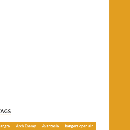
TAGS
angra
Arch Enemy
Avantasia
bangers open air