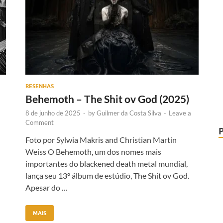
RESENHAS
Behemoth – The Shit ov God (2025)
8 de junho de 2025
-
by
Guilmer da Costa Silva
-
Leave a
Comment
Foto por Sylwia Makris and Christian Martin
Weiss O Behemoth, um dos nomes mais
importantes do blackened death metal mundial,
lança seu 13º álbum de estúdio, The Shit ov God.
Apesar do …
MAIS