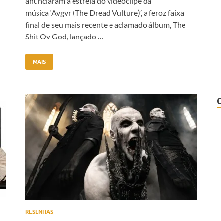
anunciaram a estreia do videoclipe da
música ‘Avgvr (The Dread Vulture)’, a feroz faixa
final de seu mais recente e aclamado álbum, The
Shit Ov God, lançado …
MAIS
RESENHAS