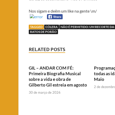
Nos sigam e deêm um like na gente \m/
TAGGED
CÓLERA
NÃO É PERMITIDO: UM RECORTE DA
RATOS DE PORÃO
RELATED POSTS
GIL – ANDAR COM FÉ:
Programaç
Primeira Biografia Musical
todas as i
sobre a vida e obra de
Maio
Gilberto Gil estreia em agosto
2 de dezembr
30 de março de 2026