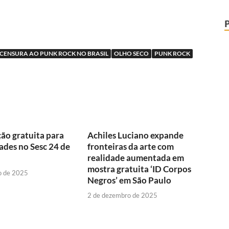
 CENSURA AO PUNK ROCK NO BRASIL
OLHO SECO
PUNK ROCK
ão gratuita para
Achiles Luciano expande
dades no Sesc 24 de
fronteiras da arte com
realidade aumentada em
mostra gratuita ‘ID Corpos
o de 2025
Negros’ em São Paulo
2 de dezembro de 2025