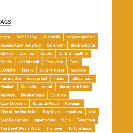
TAGS
angra
Arch Enemy
Avantasia
bangers open air
Bangers Open Air 2026
behemoth
Black Sabbath
C6 Fest
carnifex
Crypta
Dark Tranquillity
Debrix
edu falaschi
Entrevista
Epica
EXODUS
Fresno
Guns N' Roses
hardcore
iron maiden
judas priest
krisiun
lollapalooza
Madball
Malvada
metal
Monsters of Rock
Nervosa
Nuclear blast
Obituary
Ozzy Osbourne
Ratos de Porão
Revengin
Rise of the Northstar
Roy Khan
sepultura
sesc
Sesc Belenzinho
supercombo
Supla
Testament
The Devil Wears Prada
the town
Torture Squad