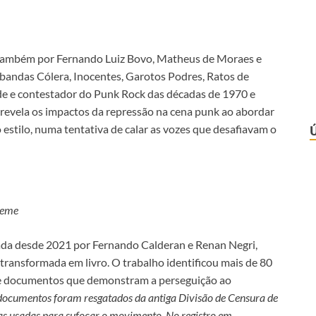
 também por Fernando Luiz Bovo, Matheus de Moraes e
s bandas Cólera, Inocentes, Garotos Podres, Ratos de
lde e contestador do Punk Rock das décadas de 1970 e
 revela os impactos da repressão na cena punk ao abordar
 estilo, numa tentativa de calar as vozes que desafiavam o
Leme
zada desde 2021 por Fernando Calderan e Renan Negri,
transformada em livro. O trabalho identificou mais de 80
 e documentos que demonstram a perseguição ao
documentos foram resgatados da antiga Divisão de Censura de
as usadas para sufocar o movimento. No registro em