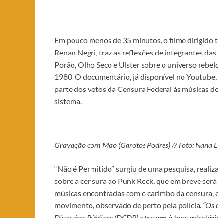
Em pouco menos de 35 minutos, o filme dirigido
Renan Negri, traz as reflexões de integrantes da
Porão, Olho Seco e Ulster sobre o universo rebe
1980. O documentário, já disponível no Youtube,
parte dos vetos da Censura Federal às músicas do
sistema.
Gravação com Mao (Garotos Podres) // Foto: Nana 
“Não é Permitido” surgiu de uma pesquisa, reali
sobre a censura ao Punk Rock, que em breve será 
músicas encontradas com o carimbo da censura,
movimento, observado de perto pela polícia.
“Os 
Diversões Públicas (DCDP) e trazem à tona estratégi