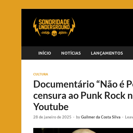
INÍCIO
NOTÍCIAS
LANÇAMENTOS
CULTURA
Documentário “Não é Pe
censura ao Punk Rock no
Youtube
28 de janeiro de 2025
-
by
Guilmer da Costa Silva
-
Lea