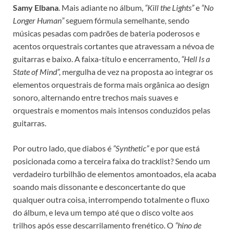
Samy Elbana
. Mais adiante no álbum,
“Kill the Lights”
e
“No
Longer Human”
seguem fórmula semelhante, sendo
músicas pesadas com padrões de bateria poderosos e
acentos orquestrais cortantes que atravessam a névoa de
guitarras e baixo. A faixa-título e encerramento,
“Hell Is a
State of Mind”,
mergulha de vez na proposta ao integrar os
elementos orquestrais de forma mais orgânica ao design
sonoro, alternando entre trechos mais suaves e
orquestrais e momentos mais intensos conduzidos pelas
guitarras.
Por outro lado, que diabos é
“Synthetic”
e por que está
posicionada como a terceira faixa do tracklist? Sendo um
verdadeiro turbilhão de elementos amontoados, ela acaba
soando mais dissonante e desconcertante do que
qualquer outra coisa, interrompendo totalmente o fluxo
do álbum, e leva um tempo até que o disco volte aos
trilhos após esse descarrilamento frenético. O
“hino de