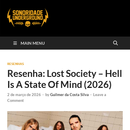
MAIN MENU
RESENHAS
Resenha: Lost Society – Hell
Is A State Of Mind (2026)
2 de março de 2026
-
by
Guilmer da Costa Silva
-
Leave a
Comment