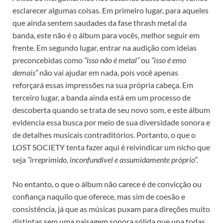
esclarecer algumas coisas. Em primeiro lugar, para aqueles
que ainda sentem saudades da fase thrash metal da
banda, este não é o álbum para vocês, melhor seguir em
frente. Em segundo lugar, entrar na audição com ideias
preconcebidas como
“isso não é metal”
ou
“isso é emo
demais”
não vai ajudar em nada, pois você apenas
reforçará essas impressões na sua própria cabeça. Em
terceiro lugar, a banda ainda está em um processo de
descoberta quando se trata de seu novo som, e este álbum
evidencia essa busca por meio de sua diversidade sonora e
de detalhes musicais contraditórios. Portanto, o que o
LOST SOCIETY tenta fazer aqui é reivindicar um nicho que
seja
“irreprimido, inconfundível e assumidamente próprio”.
No entanto, o que o álbum não carece é de convicção ou
confiança naquilo que oferece, mas sim de coesão e
consistência, já que as músicas puxam para direções muito
distintas sem uma paisagem sonora sólida que una todas