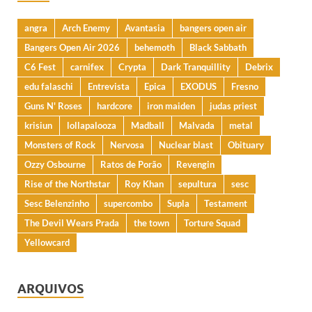
angra
Arch Enemy
Avantasia
bangers open air
Bangers Open Air 2026
behemoth
Black Sabbath
C6 Fest
carnifex
Crypta
Dark Tranquillity
Debrix
edu falaschi
Entrevista
Epica
EXODUS
Fresno
Guns N' Roses
hardcore
iron maiden
judas priest
krisiun
lollapalooza
Madball
Malvada
metal
Monsters of Rock
Nervosa
Nuclear blast
Obituary
Ozzy Osbourne
Ratos de Porão
Revengin
Rise of the Northstar
Roy Khan
sepultura
sesc
Sesc Belenzinho
supercombo
Supla
Testament
The Devil Wears Prada
the town
Torture Squad
Yellowcard
ARQUIVOS