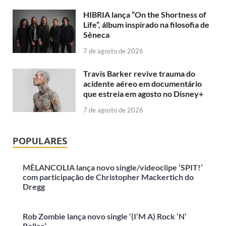
HIBRIA lança “On the Shortness of
Life”, álbum inspirado na filosofia de
Sêneca
7 de agosto de 2026
Travis Barker revive trauma do
acidente aéreo em documentário
que estreia em agosto no Disney+
7 de agosto de 2026
POPULARES
MÈLANCOLIA lança novo single/videoclipe ‘SPIT!’
com participação de Christopher Mackertich do
Dregg
Rob Zombie lança novo single ‘(I’M A) Rock ‘N’
Roller’