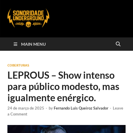
MAIN MENU
COBERTURAS
LEPROUS – Show intenso
para público modesto, mas
igualmente enérgico.
24 de março de 2025
-
by
Fernando Luis Queiroz Salvador
-
Leave
a Comment