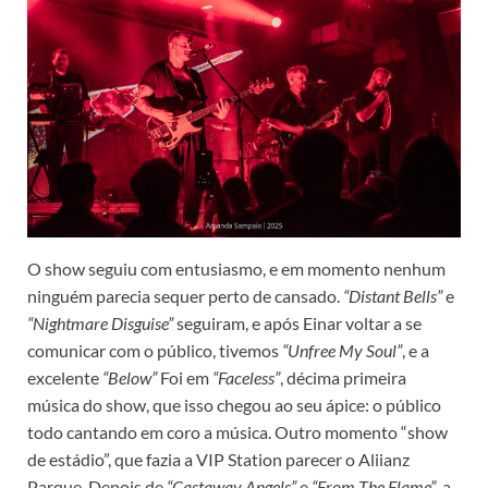
O show seguiu com entusiasmo, e em momento nenhum
ninguém parecia sequer perto de cansado.
“Distant Bells”
e
“Nightmare Disguise”
seguiram, e após Einar voltar a se
comunicar com o público, tivemos
“Unfree My Soul”
, e a
excelente
“Below”
Foi em
“Faceless”
, décima primeira
música do show, que isso chegou ao seu ápice: o público
todo cantando em coro a música. Outro momento “show
de estádio”, que fazia a VIP Station parecer o Aliianz
Parque. Depois de
“Castaway Angels”
e
“From The Flame”
, a