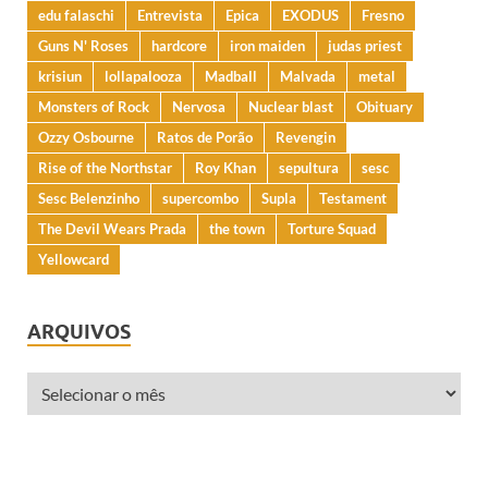
edu falaschi
Entrevista
Epica
EXODUS
Fresno
Guns N' Roses
hardcore
iron maiden
judas priest
krisiun
lollapalooza
Madball
Malvada
metal
Monsters of Rock
Nervosa
Nuclear blast
Obituary
Ozzy Osbourne
Ratos de Porão
Revengin
Rise of the Northstar
Roy Khan
sepultura
sesc
Sesc Belenzinho
supercombo
Supla
Testament
The Devil Wears Prada
the town
Torture Squad
Yellowcard
ARQUIVOS