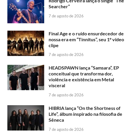
Rodrigo Cerveira lança o single “The
Searcher”
7 de agosto de 2026
Final Age e o ruído ensurdecedor de
nossa era em “Tinnitus”, seu 1º vídeo
clipe
7 de agosto de 2026
HEADSPAWN lança “Samsara”, EP
conceitual que transforma dor,
violência e existência em Metal
visceral
7 de agosto de 2026
HIBRIA lança “On the Shortness of
Life”, álbum inspirado na filosofia de
Sêneca
7 de agosto de 2026