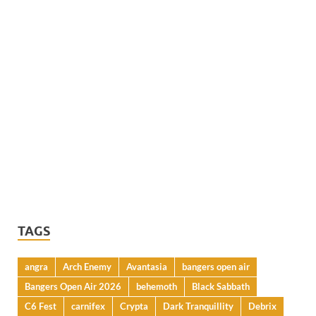
TAGS
angra
Arch Enemy
Avantasia
bangers open air
Bangers Open Air 2026
behemoth
Black Sabbath
C6 Fest
carnifex
Crypta
Dark Tranquillity
Debrix