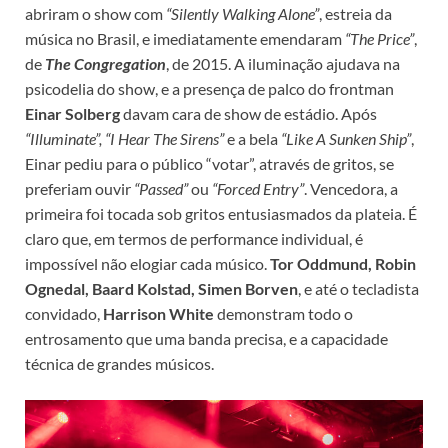
abriram o show com
“Silently Walking Alone”
, estreia da
música no Brasil, e imediatamente emendaram
“The Price”
,
de
The Congregation
, de 2015. A iluminação ajudava na
psicodelia do show, e a presença de palco do frontman
Einar Solberg
davam cara de show de estádio. Após
“Illuminate”, “I Hear The Sirens”
e a bela
“Like A Sunken Ship”
,
Einar pediu para o público “votar”, através de gritos, se
preferiam ouvir
“Passed”
ou
“Forced Entry”
. Vencedora, a
primeira foi tocada sob gritos entusiasmados da plateia. É
claro que, em termos de performance individual, é
impossível não elogiar cada músico.
Tor Oddmund, Robin
Ognedal, Baard Kolstad, Simen Borven
, e até o tecladista
convidado,
Harrison White
demonstram todo o
entrosamento que uma banda precisa, e a capacidade
técnica de grandes músicos.