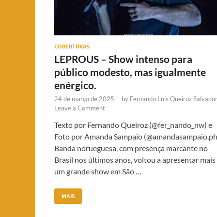
COBERTURAS
LEPROUS – Show intenso para
público modesto, mas igualmente
enérgico.
24 de março de 2025
-
by
Fernando Luis Queiroz Salvado
Leave a Comment
Texto por Fernando Queiroz (@fer_nando_nw) e
Foto por Amanda Sampaio (@amandasampaio.ph
Banda norueguesa, com presença marcante no
Brasil nos últimos anos, voltou a apresentar mais
um grande show em São …
MAIS