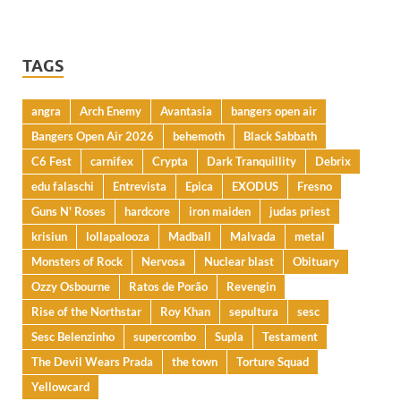
TAGS
angra
Arch Enemy
Avantasia
bangers open air
Bangers Open Air 2026
behemoth
Black Sabbath
C6 Fest
carnifex
Crypta
Dark Tranquillity
Debrix
edu falaschi
Entrevista
Epica
EXODUS
Fresno
Guns N' Roses
hardcore
iron maiden
judas priest
krisiun
lollapalooza
Madball
Malvada
metal
Monsters of Rock
Nervosa
Nuclear blast
Obituary
Ozzy Osbourne
Ratos de Porão
Revengin
Rise of the Northstar
Roy Khan
sepultura
sesc
Sesc Belenzinho
supercombo
Supla
Testament
The Devil Wears Prada
the town
Torture Squad
Yellowcard