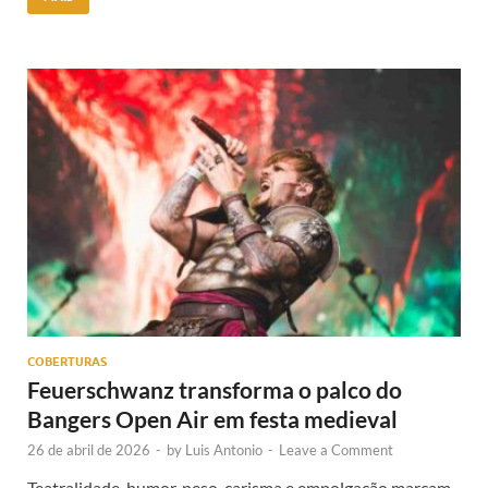
COBERTURAS
Feuerschwanz transforma o palco do
Bangers Open Air em festa medieval
26 de abril de 2026
-
by
Luis Antonio
-
Leave a Comment
Teatralidade, humor, peso, carisma e empolgação marcam