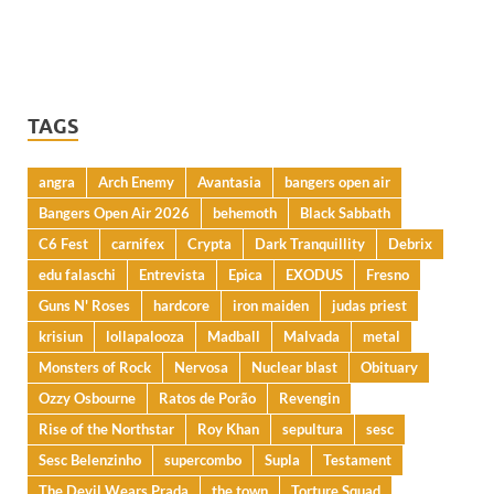
TAGS
angra
Arch Enemy
Avantasia
bangers open air
Bangers Open Air 2026
behemoth
Black Sabbath
C6 Fest
carnifex
Crypta
Dark Tranquillity
Debrix
edu falaschi
Entrevista
Epica
EXODUS
Fresno
Guns N' Roses
hardcore
iron maiden
judas priest
krisiun
lollapalooza
Madball
Malvada
metal
Monsters of Rock
Nervosa
Nuclear blast
Obituary
Ozzy Osbourne
Ratos de Porão
Revengin
Rise of the Northstar
Roy Khan
sepultura
sesc
Sesc Belenzinho
supercombo
Supla
Testament
The Devil Wears Prada
the town
Torture Squad