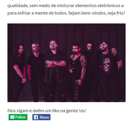
qualidade, sem medo de misturar elementos eletrônicos e
para esfriar a mente de todos. Sejam bem-vindos, seja frio!
Nos sigam e deêm um like na gente \m/