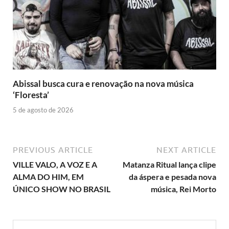
Abissal busca cura e renovação na nova música
‘Floresta’
5 de agosto de 2026
PREVIOUS ARTICLE
NEXT ARTICLE
VILLE VALO, A VOZ E A
Matanza Ritual lança clipe
ALMA DO HIM, EM
da áspera e pesada nova
ÚNICO SHOW NO BRASIL
música, Rei Morto