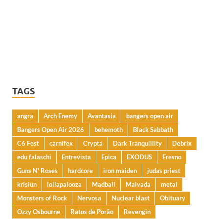
TAGS
angra
Arch Enemy
Avantasia
bangers open air
Bangers Open Air 2026
behemoth
Black Sabbath
C6 Fest
carnifex
Crypta
Dark Tranquillity
Debrix
edu falaschi
Entrevista
Epica
EXODUS
Fresno
Guns N' Roses
hardcore
iron maiden
judas priest
krisiun
lollapalooza
Madball
Malvada
metal
Monsters of Rock
Nervosa
Nuclear blast
Obituary
Ozzy Osbourne
Ratos de Porão
Revengin