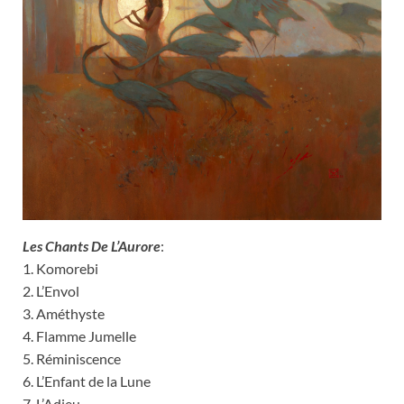
Les Chants De L’Aurore
:
1. Komorebi
2. L’Envol
3. Améthyste
4. Flamme Jumelle
5. Réminiscence
6. L’Enfant de la Lune
7. L’Adieu