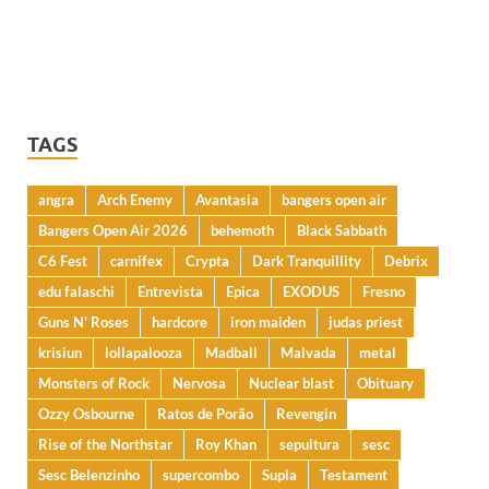
TAGS
angra
Arch Enemy
Avantasia
bangers open air
Bangers Open Air 2026
behemoth
Black Sabbath
C6 Fest
carnifex
Crypta
Dark Tranquillity
Debrix
edu falaschi
Entrevista
Epica
EXODUS
Fresno
Guns N' Roses
hardcore
iron maiden
judas priest
krisiun
lollapalooza
Madball
Malvada
metal
Monsters of Rock
Nervosa
Nuclear blast
Obituary
Ozzy Osbourne
Ratos de Porão
Revengin
Rise of the Northstar
Roy Khan
sepultura
sesc
Sesc Belenzinho
supercombo
Supla
Testament