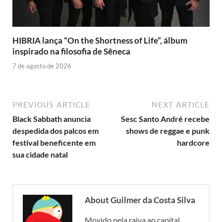
HIBRIA lança “On the Shortness of Life”, álbum
inspirado na filosofia de Sêneca
7 de agosto de 2026
PREVIOUS ARTICLE
NEXT ARTICLE
Black Sabbath anuncia
Sesc Santo André recebe
despedida dos palcos em
shows de reggae e punk
festival beneficente em
hardcore
sua cidade natal
About Guilmer da Costa Silva
Movido pela raiva ao capital.