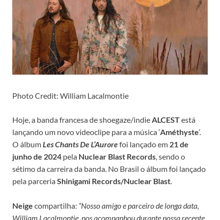
Photo Credit: William Lacalmontie
Hoje, a banda francesa de shoegaze/indie
ALCEST
está
lançando um novo videoclipe para a música ‘
Améthyste
‘.
O álbum
Les Chants De L’Aurore
foi lançado em
21 de
junho de 2024
pela
Nuclear Blast Records
, sendo o
sétimo da carreira da banda. No Brasil o álbum foi lançado
pela parceria
Shinigami Records/Nuclear Blast
.
Neige
compartilha:
“Nosso amigo e parceiro de longa data,
William Lacalmontie, nos acompanhou durante nossa recente