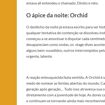
estava ali entendeu o chamado. Direto e reto.
O ápice da noite: Orchid
O desfecho da noite já estava escrito para ser hi
qualquer tentativa de contenção se dissolveu ins
começou a se amontoar e disputar cada centímetr
desapareciam como ondas, os stage dives acontec
alguns bem-sucedidos, outros interrompidos pela
urgente, latente.
A reação enlouquecida fazia sentido. A Orchid é
medo de nomear as feridas abertas do mundo. Cap
geração após geração… Tudo isso atravessa sua ob
diretamente com a juventude de hoje. As dores ca
e continuam se tornando ainda mais reconhecívei