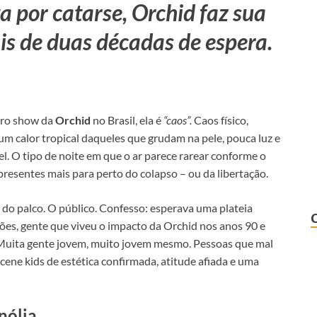
 por catarse, Orchid faz sua
ais de duas décadas de espera.
eiro show da
Orchid
no Brasil, ela é
“caos”.
Caos físico,
um calor tropical daqueles que grudam na pele, pouca luz e
l. O tipo de noite em que o ar parece rarear conforme o
presentes mais para perto do colapso – ou da libertação.
 do palco. O público. Confesso: esperava uma plateia
ões, gente que viveu o impacto da Orchid nos anos 90 e
a. Muita gente jovem, muito jovem mesmo. Pessoas que mal
cene kids de estética confirmada, atitude afiada e uma
nólia