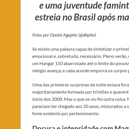
e uma juventude faminta
estreia no Brasil após m
Fotos por Daniel Agapito (@dhpito)
Se existe uma palavra capaz de sintetizar o prim
emocional e, sobretudo, necessário. Pleno verão, 
um Hangar 110 abarrotado até o limite do possíve
relógio avança, e cada acorde empurra os corpos 
Uma das primeiras surpresas da noite estava fora
majoritariamente formada por trintões e quarent
início dos 2000. Mas o que se viu foi outra cois
pareciam ter chegado aos 20 anos, misturados a s
fome evidente por pertencimento.
Doçura e intensidade com Mag