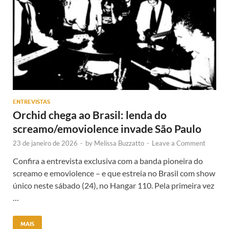
ENTREVISTAS
Orchid chega ao Brasil: lenda do
screamo/emoviolence invade São Paulo
23 de janeiro de 2026
-
by
Melissa Buzzatto
-
Leave a Comment
Confira a entrevista exclusiva com a banda pioneira do
screamo e emoviolence – e que estreia no Brasil com show
único neste sábado (24), no Hangar 110. Pela primeira vez
…
MAIS