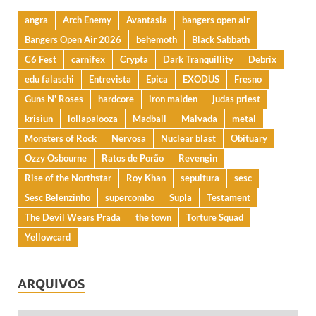
angra
Arch Enemy
Avantasia
bangers open air
Bangers Open Air 2026
behemoth
Black Sabbath
C6 Fest
carnifex
Crypta
Dark Tranquillity
Debrix
edu falaschi
Entrevista
Epica
EXODUS
Fresno
Guns N' Roses
hardcore
iron maiden
judas priest
krisiun
lollapalooza
Madball
Malvada
metal
Monsters of Rock
Nervosa
Nuclear blast
Obituary
Ozzy Osbourne
Ratos de Porão
Revengin
Rise of the Northstar
Roy Khan
sepultura
sesc
Sesc Belenzinho
supercombo
Supla
Testament
The Devil Wears Prada
the town
Torture Squad
Yellowcard
ARQUIVOS