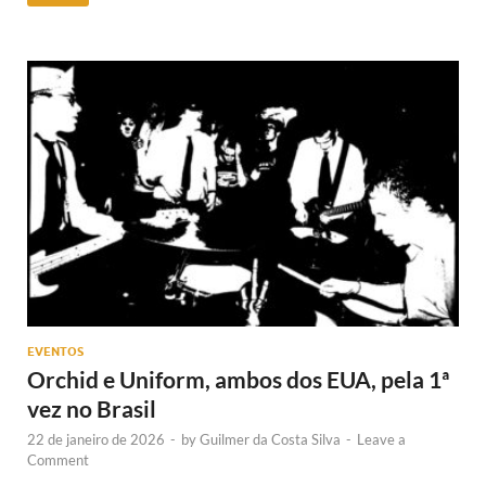
EVENTOS
Orchid e Uniform, ambos dos EUA, pela 1ª
vez no Brasil
22 de janeiro de 2026
-
by
Guilmer da Costa Silva
-
Leave a
Comment