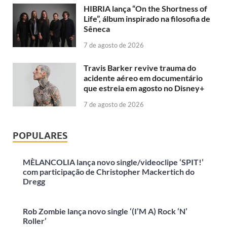
HIBRIA lança “On the Shortness of
Life”, álbum inspirado na filosofia de
Sêneca
7 de agosto de 2026
Travis Barker revive trauma do
acidente aéreo em documentário
que estreia em agosto no Disney+
7 de agosto de 2026
POPULARES
MÈLANCOLIA lança novo single/videoclipe ‘SPIT!’
com participação de Christopher Mackertich do
Dregg
Rob Zombie lança novo single ‘(I’M A) Rock ‘N’
Roller’