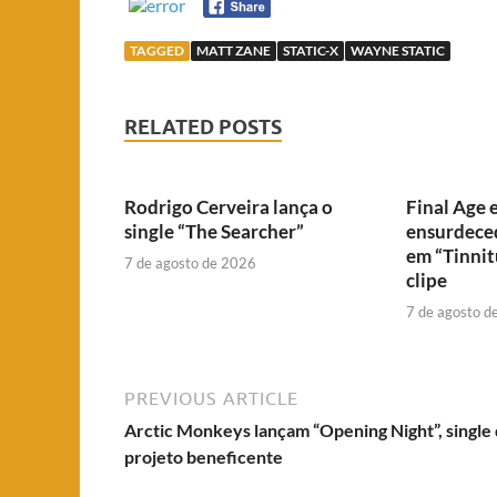
TAGGED
MATT ZANE
STATIC-X
WAYNE STATIC
RELATED POSTS
Rodrigo Cerveira lança o
Final Age e
single “The Searcher”
ensurdeced
em “Tinnitu
7 de agosto de 2026
clipe
7 de agosto d
PREVIOUS ARTICLE
Arctic Monkeys lançam “Opening Night”, single
projeto beneficente