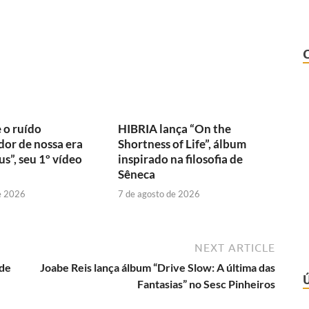
 o ruído
HIBRIA lança “On the
or de nossa era
Shortness of Life”, álbum
s”, seu 1º vídeo
inspirado na filosofia de
Sêneca
e 2026
7 de agosto de 2026
NEXT ARTICLE
 de
Joabe Reis lança álbum “Drive Slow: A última das
Fantasias” no Sesc Pinheiros