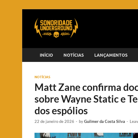
INÍCIO
NOTÍCIAS
LANÇAMENTOS
NOTÍCIAS
Matt Zane confirma do
sobre Wayne Static e T
dos espólios
22 de janeiro de 2026
-
by
Guilmer da Costa Silva
-
Lea