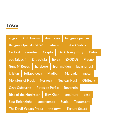
TAGS
angra
Arch Enemy
Avantasia
bangers open air
Bangers Open Air 2026
behemoth
Black Sabbath
C6 Fest
carnifex
Crypta
Dark Tranquillity
Debrix
edu falaschi
Entrevista
Epica
EXODUS
Fresno
Guns N' Roses
hardcore
iron maiden
judas priest
krisiun
lollapalooza
Madball
Malvada
metal
Monsters of Rock
Nervosa
Nuclear blast
Obituary
Ozzy Osbourne
Ratos de Porão
Revengin
Rise of the Northstar
Roy Khan
sepultura
sesc
Sesc Belenzinho
supercombo
Supla
Testament
The Devil Wears Prada
the town
Torture Squad