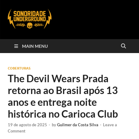
MAIN MENU
COBERTURAS
The Devil Wears Prada
retorna ao Brasil após 13
anos e entrega noite
histórica no Carioca Club
19 de agosto de 2025
-
by
Guilmer da Costa Silva
-
Leave a
Comment