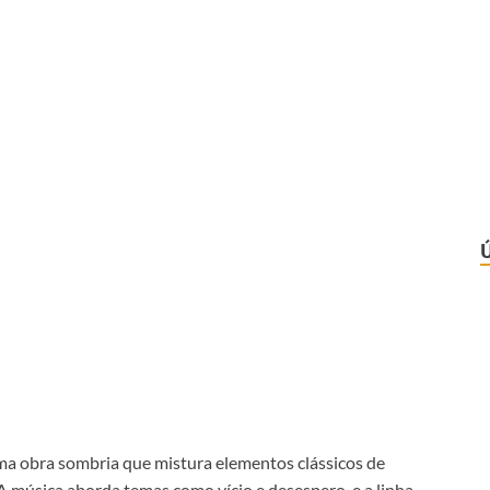
uma obra sombria que mistura elementos clássicos de
A música aborda temas como vício e desespero, e a linha