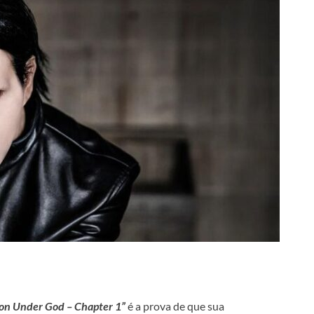
on Under God – Chapter 1”
é a prova de que sua