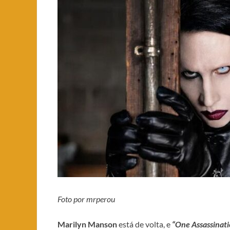
Foto por mrperou
Marilyn Manson
está de volta, e
“One Assassinati