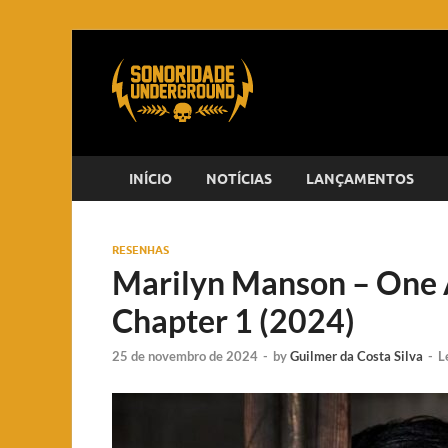
INÍCIO
NOTÍCIAS
LANÇAMENTOS
RESENHAS
Marilyn Manson – One 
Chapter 1 (2024)
25 de novembro de 2024
-
by
Guilmer da Costa Silva
-
L