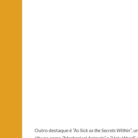
Outro destaque é
“As Sick as the Secrets Within”
, 
álbuns como
“Mechanical Animals”
e
“Holy Wood”.