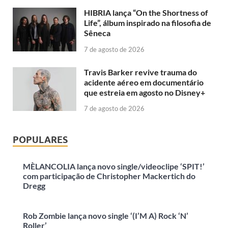
HIBRIA lança “On the Shortness of
Life”, álbum inspirado na filosofia de
Sêneca
7 de agosto de 2026
Travis Barker revive trauma do
acidente aéreo em documentário
que estreia em agosto no Disney+
7 de agosto de 2026
POPULARES
MÈLANCOLIA lança novo single/videoclipe ‘SPIT!’
com participação de Christopher Mackertich do
Dregg
Rob Zombie lança novo single ‘(I’M A) Rock ‘N’
Roller’