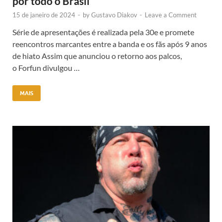
por todo o Brasil
15 de janeiro de 2024
-
by
Gustavo Diakov
-
Leave a Comment
Série de apresentações é realizada pela 30e e promete
reencontros marcantes entre a banda e os fãs após 9 anos
de hiato Assim que anunciou o retorno aos palcos,
o Forfun divulgou …
MAIS