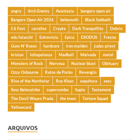
angra
Arch Enemy
Avantasia
bangers open air
Bangers Open Air 2026
behemoth
Black Sabbath
C6 Fest
carnifex
Crypta
Dark Tranquillity
Debrix
edu falaschi
Entrevista
Epica
EXODUS
Fresno
Guns N' Roses
hardcore
iron maiden
judas priest
krisiun
lollapalooza
Madball
Malvada
metal
Monsters of Rock
Nervosa
Nuclear blast
Obituary
Ozzy Osbourne
Ratos de Porão
Revengin
Rise of the Northstar
Roy Khan
sepultura
sesc
Sesc Belenzinho
supercombo
Supla
Testament
The Devil Wears Prada
the town
Torture Squad
Yellowcard
ARQUIVOS