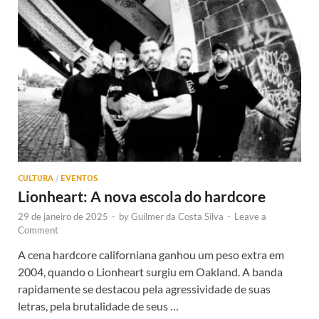
CULTURA
/
EVENTOS
Lionheart: A nova escola do hardcore
29 de janeiro de 2025
-
by
Guilmer da Costa Silva
-
Leave a
Comment
A cena hardcore californiana ganhou um peso extra em
2004, quando o Lionheart surgiu em Oakland. A banda
rapidamente se destacou pela agressividade de suas
letras, pela brutalidade de seus …