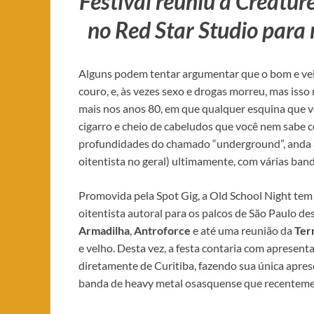
Festival reuniu a Creatur
no Red Star Studio para 
Alguns podem tentar argumentar que o bom e velho 
couro, e, às vezes sexo e drogas morreu, mas isso
mais nos anos 80, em que qualquer esquina que vo
cigarro e cheio de cabeludos que você nem sabe 
profundidades do chamado “underground”, anda 
oitentista no geral) ultimamente, com várias ban
Promovida pela Spot Gig, a Old School Night te
oitentista autoral para os palcos de São Paulo d
Armadilha
,
Antroforce
e até uma reunião da
Ter
e velho. Desta vez, a festa contaria com apresen
diretamente de Curitiba, fazendo sua única aprese
banda de heavy metal osasquense que recenteme