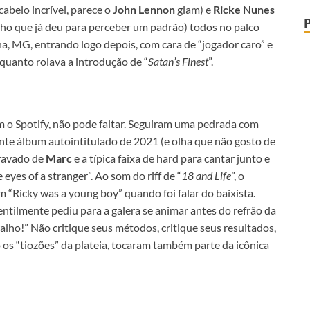
abelo incrível, parece o
John Lennon
glam) e
Ricke Nunes
cho que já deu para perceber um padrão) todos no palco
a, MG, entrando logo depois, com cara de “jogador caro” e
quanto rolava a introdução de “
Satan’s Finest
”.
om o Spotify, não pode faltar. Seguiram uma pedrada com
nte álbum autointitulado de 2021 (e olha que não gosto de
gravado de
Marc
e a típica faixa de hard para cantar junto e
 eyes of a stranger”. Ao som do riff de “
18 and Life
”, o
m “Ricky was a young boy” quando foi falar do baixista.
gentilmente pediu para a galera se animar antes do refrão da
aralho!” Não critique seus métodos, critique seus resultados,
 os “tiozões” da plateia, tocaram também parte da icônica