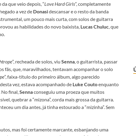
 da que veio depois, “
Love Hard Girls
”, completamente
chegado a vez de
Donasi
descansar e o resto da banda
nstrumental, um pouco mais curta, com solos de guitarra
rovou as habilidades do novo baixista,
Lucas Chuluc
, que
no.
htrope
”, recheada de solos, viu
Senna
, o guitarrista, passar
 os fãs, que, maravilhados, tentavam acompanhar o solo
pe
”, faixa-título do primeiro álbum, algo parecido
s desta vez, estava acompanhado de
Luke Couto
enquanto
 No final,
Senna
conseguiu uma proeza que muitos
ível, quebrar a “mizona”, corda mais grossa da guitarra.
nteceu um dia antes, já tinha estourado a “mizinha”. Sem
utos, mas foi certamente marcante, esbanjando uma