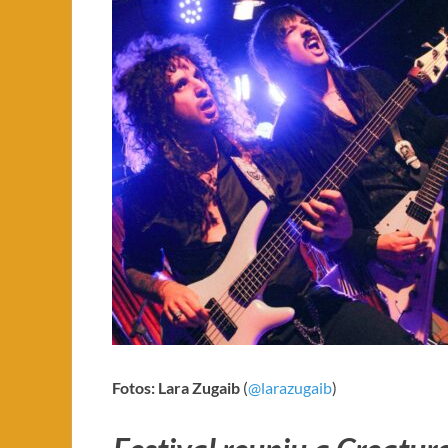
Fotos: Lara Zugaib
(
@larazugaib
)