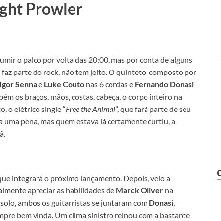
ight Prowler
umir o palco por volta das 20:00, mas por conta de alguns
faz parte do rock, não tem jeito. O quinteto, composto por
Igor Senna
e
Luke Couto
nas 6 cordas e
Fernando Donasi
ém os braços, mãos, costas, cabeça, o corpo inteiro na
 o elétrico single “
Free the Animal
”, que fará parte de seu
ra uma pena, mas quem estava lá certamente curtiu, a
ã.
a que integrará o próximo lançamento. Depois, veio a
almente apreciar as habilidades de
Marck Oliver
na
 solo, ambos os guitarristas se juntaram com
Donasi
,
mpre bem vinda. Um clima sinistro reinou com a bastante