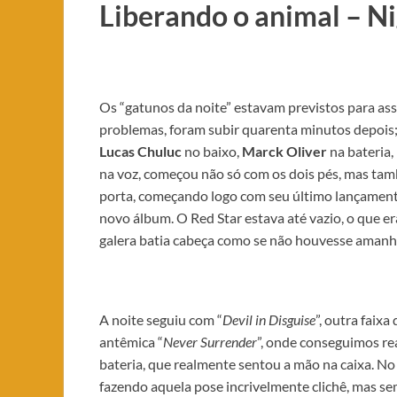
Liberando o animal – N
Os “gatunos da noite” estavam previstos para ass
problemas, foram subir quarenta minutos depois; 
Lucas Chuluc
no baixo,
Marck Oliver
na bateria,
na voz, começou não só com os dois pés, mas tamb
porta, começando logo com seu último lançamento,
novo álbum. O Red Star estava até vazio, o que e
galera batia cabeça como se não houvesse amanh
A noite seguiu com “
Devil in Disguise
”, outra faix
antêmica “
Never Surrender
”, onde conseguimos re
bateria, que realmente sentou a mão na caixa. No
fazendo aquela pose incrivelmente clichê, mas se