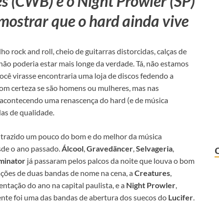
es (CWB) e o Night Prowler (SP)
mostrar que o hard ainda vive
rock and roll, cheio de guitarras distorcidas, calças de
 não poderia estar mais longe da verdade. Tá, não estamos
cê virasse encontraria uma loja de discos fedendo a
com certeza se são homens ou mulheres, mas nas
acontecendo uma renascença do hard (e de música
das de qualidade.
m trazido um pouco do bom e do melhor da música
esde o ano passado.
Álcool
,
Gravedäncer
,
Selvageria
,
minator
já passaram pelos palcos da noite que louva o bom
tações de duas bandas de nome na cena, a
Creatures
,
ntação do ano na capital paulista, e a
Night Prowler
,
nte foi uma das bandas de abertura dos suecos do
Lucifer
.