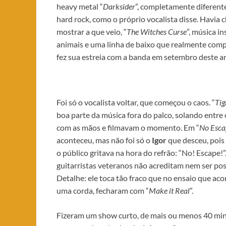
heavy metal “
Darksider
”, completamente diferente
hard rock, como o próprio vocalista disse. Havia 
mostrar a que veio, “
The Witches Curse
”, música i
animais e uma linha de baixo que realmente comp
fez sua estreia com a banda em setembro deste a
Foi só o vocalista voltar, que começou o caos. “
Tig
boa parte da música fora do palco, solando entre
com as mãos e filmavam o momento. Em “
No Esca
aconteceu, mas não foi só o
Igor
que desceu, poi
o público gritava na hora do refrão: “No! Escape!”.
guitarristas veteranos não acreditam nem ser poss
Detalhe: ele toca tão fraco que no ensaio que aco
uma corda, fecharam com “
Make it Real
”.
Fizeram um show curto, de mais ou menos 40 min