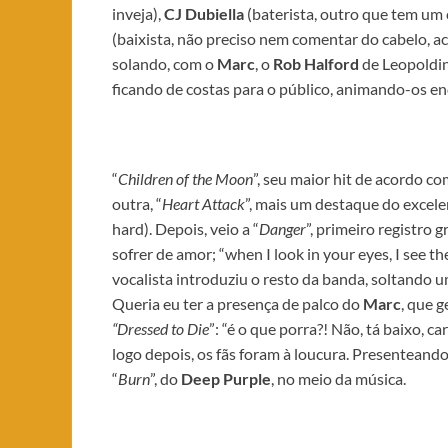
inveja),
CJ Dubiella
(baterista, outro que tem um c
(baixista, não preciso nem comentar do cabelo, a
solando, com o
Marc
, o
Rob Halford
de Leopoldin
ficando de costas para o público, animando-os en
“
Children of the Moon
”, seu maior hit de acordo c
outra, “
Heart Attack
”, mais um destaque do excele
hard). Depois, veio a “
Danger
”, primeiro registro 
sofrer de amor; “when I look in your eyes, I see the
vocalista introduziu o resto da banda, soltando u
Queria eu ter a presença de palco do
Marc
, que 
“Dressed to Die
”: “é o que porra?! Não, tá baixo, c
logo depois, os fãs foram à loucura. Presenteando
“
Burn
”, do
Deep Purple
, no meio da música.