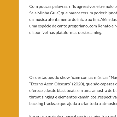
Com poucas palavras, riffs agressivos e tremolo 
Seja Minha Guia”, que parece ter um poder hipno
da música atentamente do início ao fim. Além das 
uma espécie de canto gregoriano, com Renato e N
disponível nas plataformas de streaming.
Os destaques do show ficam com as músicas “Na
“Eterno Aeon Obscuro” (2020), que são capazes d
oferecer, desde blast beats em uma amostra de bl
throat singing e elementos xamânicos, respectivam
backing tracks, o que ajuda a criar toda a atmosf
Em pouco mais de quarenta e cinco minutos de sh