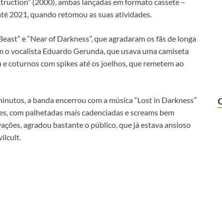
struction” (2000), ambas lançadas em formato cassete –
até 2021, quando retomou as suas atividades.
ast” e “Near of Darkness”, que agradaram os fãs de longa
m o vocalista Eduardo Gerunda, que usava uma camiseta
h e coturnos com spikes até os joelhos, que remetem ao
 minutos, a banda encerrou com a música “Lost in Darkness”
tes, com palhetadas mais cadenciadas e screams bem
ções, agradou bastante o público, que já estava ansioso
ilcult.