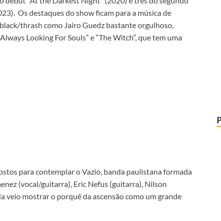
o debut “At the Darkest Night” (2020) e três do segundo
2023). Os destaques do show ficam para a música de
o black/thrash como Jairo Guedz bastante orgulhoso,
 Always Looking For Souls” e “The Witch”, que tem uma
 postos para contemplar o Vazio, banda paulistana formada
ez (vocal/guitarra), Eric Nefus (guitarra), Nilson
anda veio mostrar o porquê da ascensão como um grande