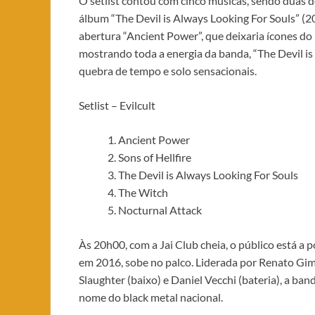
O setlist contou com cinco músicas, sendo duas d
álbum “The Devil is Always Looking For Souls” (
abertura “Ancient Power”, que deixaria ícones d
mostrando toda a energia da banda, “The Devil is
quebra de tempo e solo sensacionais.
Setlist – Evilcult
Ancient Power
Sons of Hellfire
The Devil is Always Looking For Souls
The Witch
Nocturnal Attack
Às 20h00, com a Jai Club cheia, o público está a
em 2016, sobe no palco. Liderada por Renato Gimen
Slaughter (baixo) e Daniel Vecchi (bateria), a b
nome do black metal nacional.