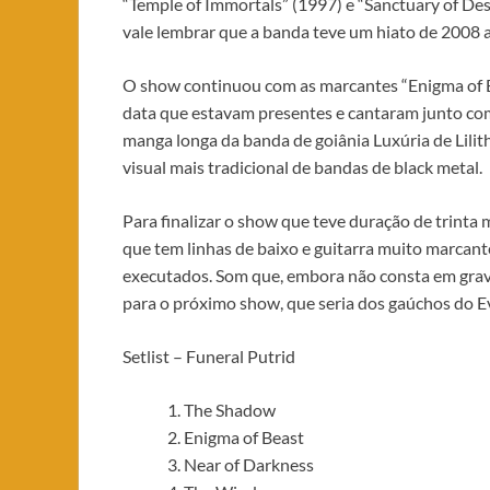
“Temple of Immortals” (1997) e “Sanctuary of De
vale lembrar que a banda teve um hiato de 2008 
O show continuou com as marcantes “Enigma of Be
data que estavam presentes e cantaram junto co
manga longa da banda de goiânia Luxúria de Lilit
visual mais tradicional de bandas de black metal.
Para finalizar o show que teve duração de trinta
que tem linhas de baixo e guitarra muito marcan
executados. Som que, embora não consta em grava
para o próximo show, que seria dos gaúchos do Ev
Setlist – Funeral Putrid
The Shadow
Enigma of Beast
Near of Darkness