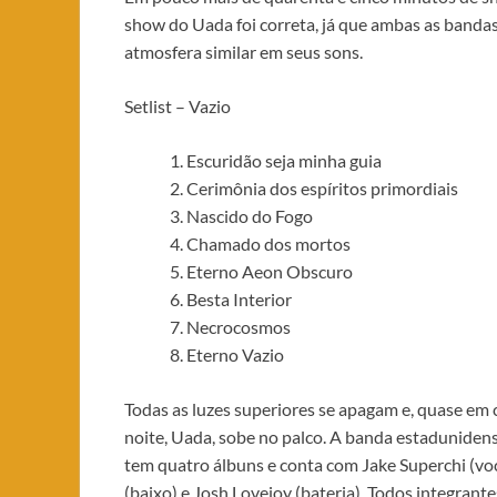
show do Uada foi correta, já que ambas as banda
atmosfera similar em seus sons.
Setlist – Vazio
Escuridão seja minha guia
Cerimônia dos espíritos primordiais
Nascido do Fogo
Chamado dos mortos
Eterno Aeon Obscuro
Besta Interior
Necrocosmos
Eterno Vazio
Todas as luzes superiores se apagam e, quase em
noite, Uada, sobe no palco. A banda estaduniden
tem quatro álbuns e conta com Jake Superchi (voc
(baixo) e Josh Lovejoy (bateria). Todos integra