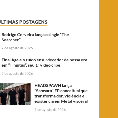
ÚLTIMAS POSTAGENS
Rodrigo Cerveira lança o single “The
Searcher”
7 de agosto de 2026
Final Age e o ruído ensurdecedor de nossa era
em “Tinnitus”, seu 1º vídeo clipe
7 de agosto de 2026
HEADSPAWN lança
“Samsara”, EP conceitual que
transforma dor, violência e
existência em Metal visceral
7 de agosto de 2026