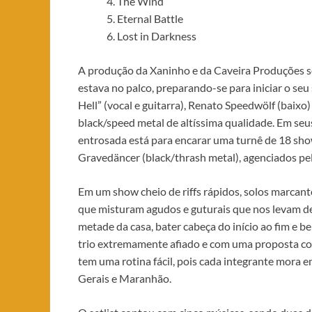
The Wind
Eternal Battle
Lost in Darkness
A produção da Xaninho e da Caveira Produções se
estava no palco, preparando-se para iniciar o se
Hell” (vocal e guitarra), Renato Speedwölf (baix
black/speed metal de altíssima qualidade. Em se
entrosada está para encarar uma turnê de 18 sho
Gravedäncer (black/thrash metal), agenciados pe
Em um show cheio de riffs rápidos, solos marcante
que misturam agudos e guturais que nos levam de 
metade da casa, bater cabeça do início ao fim e 
trio extremamente afiado e com uma proposta co
tem uma rotina fácil, pois cada integrante mora e
Gerais e Maranhão.