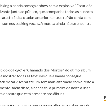
picking a banda começa o show com a explosiva “Escuridão
tizante junto ao público, que acompanha todos as nuances
característica citadas anteriormente, o refrão conta com
ilson nos backing vocals. A música ainda não se encontra
scido do Fogo” e “Chamado dos Mortos”, do ótimo álbum
e mostrar todas as texturas que a banda consegue
ack metal visceral até um som mais alternado com direito a
ente. Além disso, a banda foi a primeira da noite a usar
era obscura que está presente nos álbuns.
ow, o Vazio mostra que a sua escolha para a abertura do