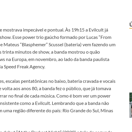
 mostrava impecável e pontual. Às 19h15 a Evilcult já
u show. Esse power trio gaúcho formado por Lucas “From
o) e Mateus “Blasphemer” Scussel (bateria) vem fazendo um
us trinta minutos de show, a banda mostrou o quão
ws na Europa, em novembro, ao lado da banda paulista
la Speed Freak Agency.
s, escalas pentatônicas no baixo, bateria cravada e vocais
volta aos anos 80, a banda fez o público, que já tomava
berrar no final de cada música. Como é bom ver um power
nsistente como a Evilcult. Lembrando que a banda não
m uma região diferente do país: Rio Grande do Sul, Minas