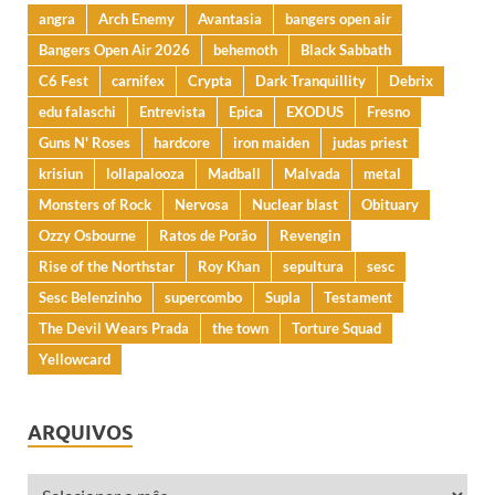
angra
Arch Enemy
Avantasia
bangers open air
Bangers Open Air 2026
behemoth
Black Sabbath
C6 Fest
carnifex
Crypta
Dark Tranquillity
Debrix
edu falaschi
Entrevista
Epica
EXODUS
Fresno
Guns N' Roses
hardcore
iron maiden
judas priest
krisiun
lollapalooza
Madball
Malvada
metal
Monsters of Rock
Nervosa
Nuclear blast
Obituary
Ozzy Osbourne
Ratos de Porão
Revengin
Rise of the Northstar
Roy Khan
sepultura
sesc
Sesc Belenzinho
supercombo
Supla
Testament
The Devil Wears Prada
the town
Torture Squad
Yellowcard
ARQUIVOS