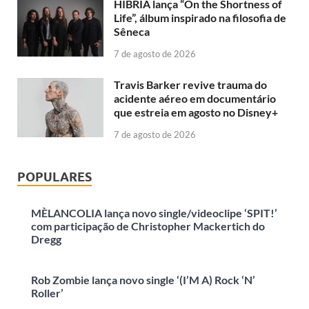
HIBRIA lança “On the Shortness of
Life”, álbum inspirado na filosofia de
Sêneca
7 de agosto de 2026
Travis Barker revive trauma do
acidente aéreo em documentário
que estreia em agosto no Disney+
7 de agosto de 2026
POPULARES
MÈLANCOLIA lança novo single/videoclipe ‘SPIT!’
com participação de Christopher Mackertich do
Dregg
Rob Zombie lança novo single ‘(I’M A) Rock ‘N’
Roller’