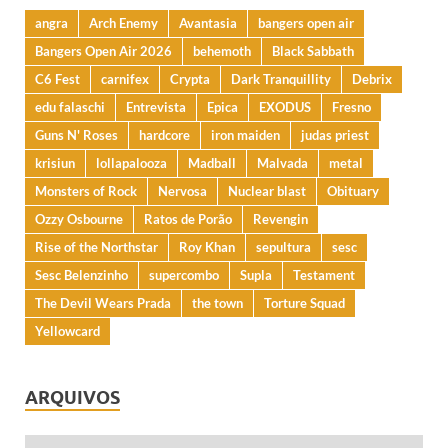
angra
Arch Enemy
Avantasia
bangers open air
Bangers Open Air 2026
behemoth
Black Sabbath
C6 Fest
carnifex
Crypta
Dark Tranquillity
Debrix
edu falaschi
Entrevista
Epica
EXODUS
Fresno
Guns N' Roses
hardcore
iron maiden
judas priest
krisiun
lollapalooza
Madball
Malvada
metal
Monsters of Rock
Nervosa
Nuclear blast
Obituary
Ozzy Osbourne
Ratos de Porão
Revengin
Rise of the Northstar
Roy Khan
sepultura
sesc
Sesc Belenzinho
supercombo
Supla
Testament
The Devil Wears Prada
the town
Torture Squad
Yellowcard
ARQUIVOS