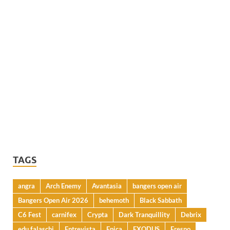
TAGS
angra
Arch Enemy
Avantasia
bangers open air
Bangers Open Air 2026
behemoth
Black Sabbath
C6 Fest
carnifex
Crypta
Dark Tranquillity
Debrix
edu falaschi
Entrevista
Epica
EXODUS
Fresno