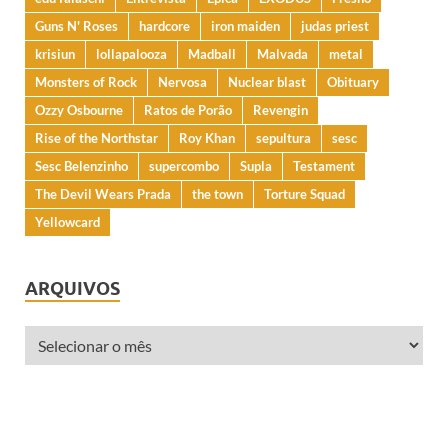
Guns N' Roses
hardcore
iron maiden
judas priest
krisiun
lollapalooza
Madball
Malvada
metal
Monsters of Rock
Nervosa
Nuclear blast
Obituary
Ozzy Osbourne
Ratos de Porão
Revengin
Rise of the Northstar
Roy Khan
sepultura
sesc
Sesc Belenzinho
supercombo
Supla
Testament
The Devil Wears Prada
the town
Torture Squad
Yellowcard
ARQUIVOS