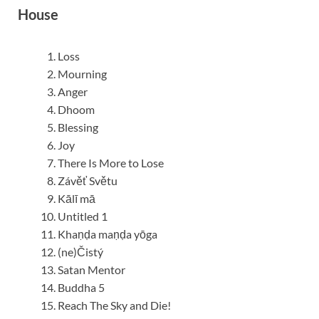
House
Loss
Mourning
Anger
Dhoom
Blessing
Joy
There Is More to Lose
Závěť Světu
Kālī mā
Untitled 1
Khaṇḍa maṇḍa yōga
(ne)Čistý
Satan Mentor
Buddha 5
Reach The Sky and Die!