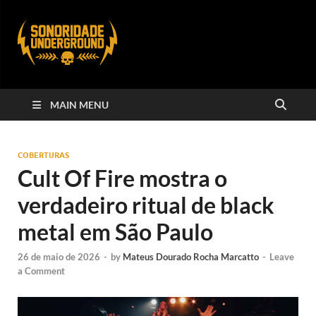
MAIN MENU
COBERTURAS
Cult Of Fire mostra o
verdadeiro ritual de black
metal em São Paulo
26 de maio de 2026
-
by
Mateus Dourado Rocha Marcatto
-
Leave
a Comment