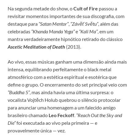
Na segunda metade do show, o
Cult of Fire
passou a
revisitar momentos importantes de sua discografia, com
destaque para
“Satan Mentor”
,
“Závěť Světu”
, além das
celebradas
“Khanda Manda Yoga”
e
“Kali Ma”
, em um
mantra verdadeiramente hipnótico retirado do clássico
Ascetic Meditation of Death
(2013).
Ao vivo, essas músicas ganham uma dimensão ainda mais
intensa, equilibrando perfeitamente o black metal
atmosférico com a estética espiritual e esotérica que
define o grupo. O encerramento do set principal veio com
“Buddha 5”
, mas ainda havia uma última surpresa: o
vocalista Vojtěch Holub quebrou o silêncio protocolar
para anunciar uma homenagem a um falecido amigo
brasileiro chamado
Leo Feckoff
.
“Reach Out the Sky and
Die”
foi executada ao vivo pela primeira — e
provavelmente única — vez.