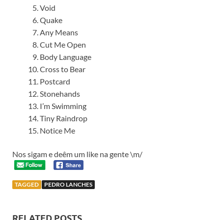
Void
Quake
Any Means
Cut Me Open
Body Language
Cross to Bear
Postcard
Stonehands
I’m Swimming
Tiny Raindrop
Notice Me
Nos sigam e deêm um like na gente \m/
TAGGED
PEDRO LANCHES
RELATED POSTS