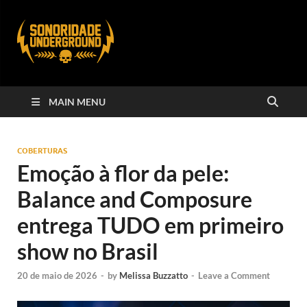
MAIN MENU
COBERTURAS
Emoção à flor da pele:
Balance and Composure
entrega TUDO em primeiro
show no Brasil
20 de maio de 2026
-
by
Melissa Buzzatto
-
Leave a Comment