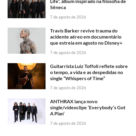
Life”, álbum inspirado na filosofia de
Sêneca
7 de agosto de 2026
Travis Barker revive trauma do
acidente aéreo em documentário
que estreia em agosto no Disney+
7 de agosto de 2026
Guitarrista Luiz Toffoli reflete sobre
o tempo, a vida e as despedidas no
single “Whispers of Time”
7 de agosto de 2026
ANTHRAX lança novo
single/videoclipe ‘Everybody’s Got
A Plan’
7 de agosto de 2026