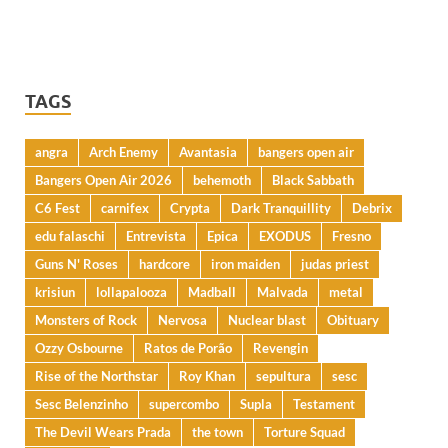
TAGS
angra
Arch Enemy
Avantasia
bangers open air
Bangers Open Air 2026
behemoth
Black Sabbath
C6 Fest
carnifex
Crypta
Dark Tranquillity
Debrix
edu falaschi
Entrevista
Epica
EXODUS
Fresno
Guns N' Roses
hardcore
iron maiden
judas priest
krisiun
lollapalooza
Madball
Malvada
metal
Monsters of Rock
Nervosa
Nuclear blast
Obituary
Ozzy Osbourne
Ratos de Porão
Revengin
Rise of the Northstar
Roy Khan
sepultura
sesc
Sesc Belenzinho
supercombo
Supla
Testament
The Devil Wears Prada
the town
Torture Squad