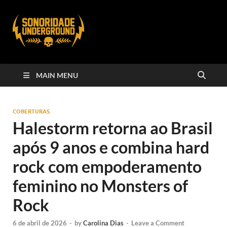
MAIN MENU
COBERTURAS
Halestorm retorna ao Brasil
após 9 anos e combina hard
rock com empoderamento
feminino no Monsters of
Rock
6 de abril de 2026
-
by
Carolina Dias
-
Leave a Comment