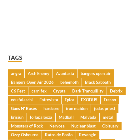
TAGS
angra
Arch Enemy
Avantasia
bangers open air
Bangers Open Air 2026
behemoth
Black Sabbath
C6 Fest
carnifex
Crypta
Dark Tranquillity
Debrix
edu falaschi
Entrevista
Epica
EXODUS
Fresno
Guns N' Roses
hardcore
iron maiden
judas priest
krisiun
lollapalooza
Madball
Malvada
metal
Monsters of Rock
Nervosa
Nuclear blast
Obituary
Ozzy Osbourne
Ratos de Porão
Revengin