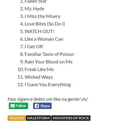
Fallen Star
Mz. Hyde
I Miss the Misery
Love Bites (So Do I)
WATCH OUT!
Like a Woman Can
I Get Off
Familiar Taste of Poison
Rain Your Blood on Me
Freak Like Me
Wicked Ways
I Gave You Everything
Nos sigam e deêm um like na gente \m/
TAGGED
HALESTORM
MONSTERS OF ROCK