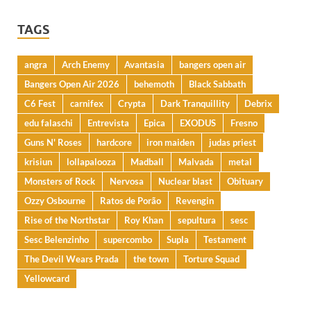
TAGS
angra
Arch Enemy
Avantasia
bangers open air
Bangers Open Air 2026
behemoth
Black Sabbath
C6 Fest
carnifex
Crypta
Dark Tranquillity
Debrix
edu falaschi
Entrevista
Epica
EXODUS
Fresno
Guns N' Roses
hardcore
iron maiden
judas priest
krisiun
lollapalooza
Madball
Malvada
metal
Monsters of Rock
Nervosa
Nuclear blast
Obituary
Ozzy Osbourne
Ratos de Porão
Revengin
Rise of the Northstar
Roy Khan
sepultura
sesc
Sesc Belenzinho
supercombo
Supla
Testament
The Devil Wears Prada
the town
Torture Squad
Yellowcard