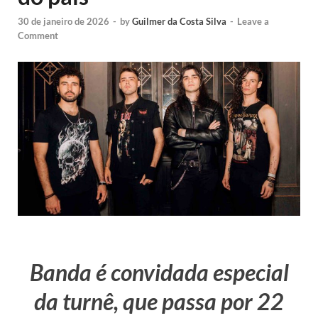
30 de janeiro de 2026
-
by
Guilmer da Costa Silva
-
Leave a
Comment
Banda é convidada especial
da turnê, que passa por 22