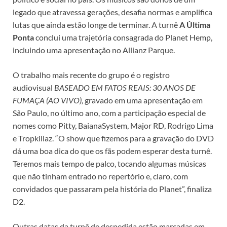
legado que atravessa gerações, desafia normas e amplifica
lutas que ainda estão longe de terminar. A turnê
A Última
Ponta
conclui uma trajetória consagrada do Planet Hemp,
incluindo uma apresentação no Allianz Parque.
O trabalho mais recente do grupo é o registro
audiovisual
BASEADO EM FATOS REAIS: 30 ANOS DE
FUMAÇA (AO VIVO),
gravado em uma apresentação em
São Paulo, no último ano, com a participação especial de
nomes como Pitty, BaianaSystem, Major RD, Rodrigo Lima
e Tropkillaz. “O show que fizemos para a gravação do DVD
dá uma boa dica do que os fãs podem esperar desta turnê.
Teremos mais tempo de palco, tocando algumas músicas
que não tinham entrado no repertório e, claro, com
convidados que passaram pela história do Planet”, finaliza
D2.
Outras datas da turnê de despedida estão marcadas em