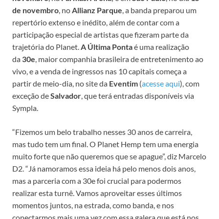
de novembro
, no
Allianz Parque
, a banda preparou um
repertório extenso e inédito, além de contar com a
participação especial de artistas que fizeram parte da
trajetória do Planet.
A Última Ponta
é uma realização
da
30e
, maior companhia brasileira de entretenimento ao
vivo, e a venda de ingressos nas 10 capitais começa a
partir de meio-dia, no site da
Eventim
(
acesse aqui
), com
exceção de
Salvador
, que terá entradas disponíveis via
Sympla.
“Fizemos um belo trabalho nesses 30 anos de carreira,
mas tudo tem um final. O Planet Hemp tem uma energia
muito forte que não queremos que se apague”, diz Marcelo
D2. “Já namoramos essa ideia há pelo menos dois anos,
mas a parceria com a 30e foi crucial para podermos
realizar esta turnê. Vamos aproveitar esses últimos
momentos juntos, na estrada, como banda, e nos
conectarmos mais uma vez com essa galera que está nos