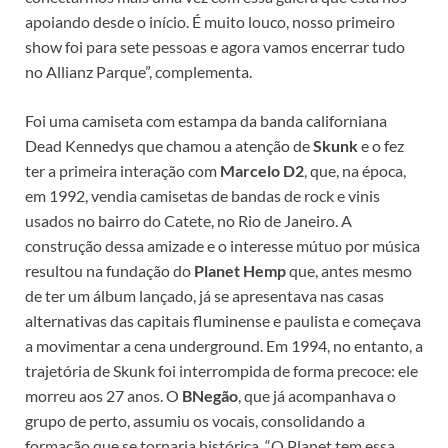
apoiando desde o início. É muito louco, nosso primeiro
show foi para sete pessoas e agora vamos encerrar tudo
no Allianz Parque”, complementa.
Foi uma camiseta com estampa da banda californiana
Dead Kennedys que chamou a atenção de
Skunk
e o fez
ter a primeira interação com
Marcelo D2
, que, na época,
em 1992, vendia camisetas de bandas de rock e vinis
usados no bairro do Catete, no Rio de Janeiro. A
construção dessa amizade e o interesse mútuo por música
resultou na fundação do
Planet Hemp
que, antes mesmo
de ter um álbum lançado, já se apresentava nas casas
alternativas das capitais fluminense e paulista e começava
a movimentar a cena underground. Em 1994, no entanto, a
trajetória de Skunk foi interrompida de forma precoce: ele
morreu aos 27 anos. O
BNegão
, que já acompanhava o
grupo de perto, assumiu os vocais, consolidando a
formação que se tornaria histórica. “O Planet tem essa