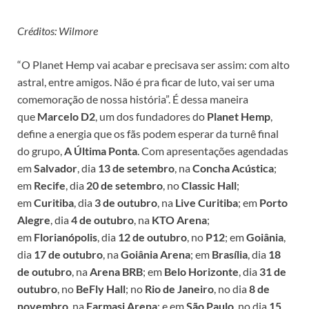
Créditos: Wilmore
“O Planet Hemp vai acabar e precisava ser assim: com alto
astral, entre amigos. Não é pra ficar de luto, vai ser uma
comemoração de nossa história”. É dessa maneira
que
Marcelo D2
, um dos fundadores do
Planet Hemp
,
define a energia que os fãs podem esperar da turnê final
do grupo,
A Última Ponta
. Com apresentações agendadas
em
Salvador
, dia
13 de setembro
, na
Concha Acústica
;
em
Recife
, dia
20 de setembro
, no
Classic Hall
;
em
Curitiba
, dia
3 de outubro
, na
Live Curitiba
; em
Porto
Alegre
, dia
4 de outubro
, na
KTO Arena
;
em
Florianópolis
, dia
12 de outubro
, no
P12
; em
Goiânia
,
dia
17 de outubro
, na
Goiânia Arena
; em
Brasília
, dia
18
de outubro
, na
Arena BRB
; em
Belo Horizonte
, dia
31 de
outubro
, no
BeFly Hall
; no
Rio de Janeiro
, no dia
8 de
novembro
, na
Farmasi Arena
; e em
São Paulo
, no dia
15