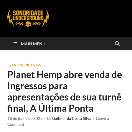
MAIN MENU
EVENTOS
/
NOTÍCIAS
Planet Hemp abre venda de
ingressos para
apresentações de sua turnê
final, A Última Ponta
18 de junho de 2025
-
by
Guilmer da Costa Silva
-
Leave a
Comment