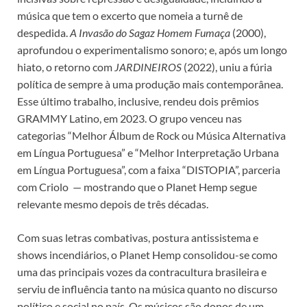
música que tem o excerto que nomeia a turnê de
despedida.
A Invasão do Sagaz Homem Fumaça
(2000),
aprofundou o experimentalismo sonoro; e, após um longo
hiato, o retorno com
JARDINEIROS
(2022), uniu a fúria
política de sempre à uma produção mais contemporânea.
Esse último trabalho, inclusive, rendeu dois prêmios
GRAMMY Latino, em 2023. O grupo venceu nas
categorias “Melhor Álbum de Rock ou Música Alternativa
em Língua Portuguesa” e “Melhor Interpretação Urbana
em Língua Portuguesa”, com a faixa “DISTOPIA”, parceria
com Criolo — mostrando que o Planet Hemp segue
relevante mesmo depois de três décadas.
Com suas letras combativas, postura antissistema e
shows incendiários, o Planet Hemp consolidou-se como
uma das principais vozes da contracultura brasileira e
serviu de influência tanto na música quanto no discurso
político e social no país. Os músicos são donos de um