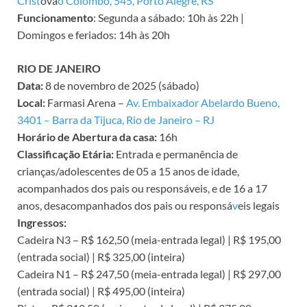
Crist
óvã
o Colombo, 545, Porto Alegre, RS
Funcionamento
: Segunda a sábado: 10h às 22h |
Domingos e feriados: 14h às 20h
RIO DE JANEIRO
Data:
8 de novembro de 2025 (sábado)
Local:
Farmasi Arena –
Av. Embaixador Abelardo Bueno,
3401 – Barra da Tijuca, Rio de Janeiro – RJ
Horário de Abertura da casa:
16h
Classificação Etária:
Entrada e permanência de
crianças/adolescentes de 05 a 15 anos de idade,
acompanhados dos pais ou responsáveis, e de 16 a 17
anos, desacompanhados dos pais ou responsá
v
eis legais
Ingressos:
Cadeira N3 – R$ 162,50 (meia-entrada legal) | R$ 195,00
(entrada social) | R$ 325,00 (inteira)
Cadeira N1 – R$ 247,50 (meia-entrada legal) | R$ 297,00
(entrada social) | R$ 495,00 (inteira)