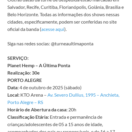
Salvador, Recife, Curitiba, Florianópolis, Goiânia, Brasília e
Belo Horizonte. Todas as informações dos shows nessas
cidades, especificamente, podem ser conferidas no site
oficial da banda (
acesse aqui
).
Siga nas redes socias: @turneaultimaponta
SERVIÇO:
Planet Hemp – A Última Ponta
Realização: 30e
PORTO ALEGRE
Data:
4 de outubro de 2025 (sábado)
Local:
KTO Arena –
Av. Severo Dullius, 1995 – Anchieta,
Porto Alegre – RS
Horário de Abertura da casa:
20h
Classificação Etária:
Entrada e permanência de
crianças/adolescentes de 05 a 15 anos de idade,
acompanhados dos pais ou responsáveis, e de 16 a 17