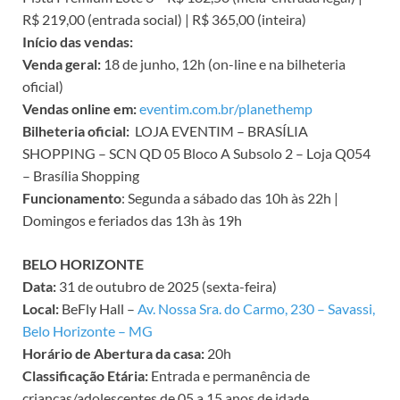
R$ 219,00 (entrada social) | R$ 365,00 (inteira)
Início das vendas:
Venda geral:
18 de junho, 12h (on-line e na bilheteria
oficial)
Vendas online em:
eventim.com.br/planethemp
Bilheteria oficial:
LOJA EVENTIM – BRASÍLIA
SHOPPING – SCN QD 05 Bloco A Subsolo 2 – Loja Q054
– Brasília Shopping
Funcionamento
: Segunda a sábado das 10h às 22h |
Domingos e feriados das 13h às 19h
BELO HORIZONTE
Data:
31 de outubro de 2025 (sexta-feira)
Local:
BeFly Hall –
Av. Nossa Sra. do Carmo, 230 – Savassi,
Belo Horizonte – MG
Horário de Abertura da casa:
20h
Classificação Etária:
Entrada e permanência de
crianças/adolescentes de 05 a 15 anos de idade,