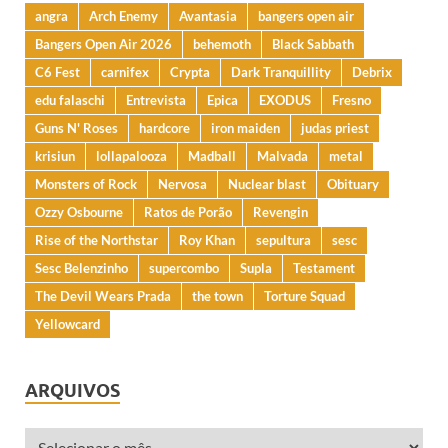
angra
Arch Enemy
Avantasia
bangers open air
Bangers Open Air 2026
behemoth
Black Sabbath
C6 Fest
carnifex
Crypta
Dark Tranquillity
Debrix
edu falaschi
Entrevista
Epica
EXODUS
Fresno
Guns N' Roses
hardcore
iron maiden
judas priest
krisiun
lollapalooza
Madball
Malvada
metal
Monsters of Rock
Nervosa
Nuclear blast
Obituary
Ozzy Osbourne
Ratos de Porão
Revengin
Rise of the Northstar
Roy Khan
sepultura
sesc
Sesc Belenzinho
supercombo
Supla
Testament
The Devil Wears Prada
the town
Torture Squad
Yellowcard
ARQUIVOS