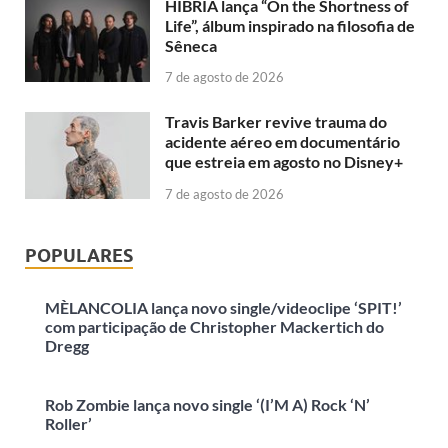
HIBRIA lança “On the Shortness of
Life”, álbum inspirado na filosofia de
Sêneca
7 de agosto de 2026
Travis Barker revive trauma do
acidente aéreo em documentário
que estreia em agosto no Disney+
7 de agosto de 2026
POPULARES
MÈLANCOLIA lança novo single/videoclipe ‘SPIT!’
com participação de Christopher Mackertich do
Dregg
Rob Zombie lança novo single ‘(I’M A) Rock ‘N’
Roller’