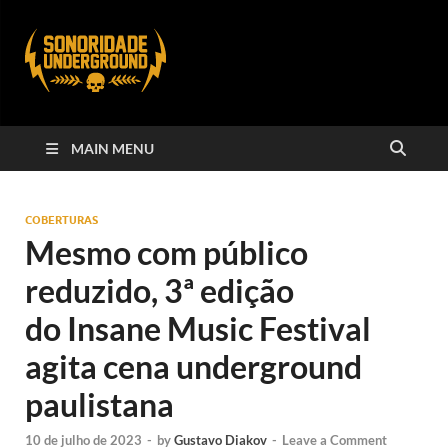
MAIN MENU
COBERTURAS
Mesmo com público
reduzido, 3ª edição
do Insane Music Festival
agita cena underground
paulistana
10 de julho de 2023
-
by
Gustavo Diakov
-
Leave a Comment