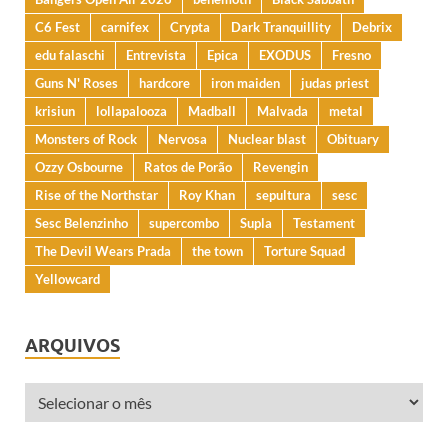
C6 Fest
carnifex
Crypta
Dark Tranquillity
Debrix
edu falaschi
Entrevista
Epica
EXODUS
Fresno
Guns N' Roses
hardcore
iron maiden
judas priest
krisiun
lollapalooza
Madball
Malvada
metal
Monsters of Rock
Nervosa
Nuclear blast
Obituary
Ozzy Osbourne
Ratos de Porão
Revengin
Rise of the Northstar
Roy Khan
sepultura
sesc
Sesc Belenzinho
supercombo
Supla
Testament
The Devil Wears Prada
the town
Torture Squad
Yellowcard
ARQUIVOS