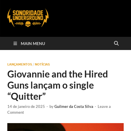
MAIN MENU
LANÇAMENTOS
/
NOTÍCIAS
Giovannie and the Hired
Guns lançam o single
“Quitter”
14 de janeiro de 2025
-
by
Guilmer da Costa Silva
-
Leave a
Comment