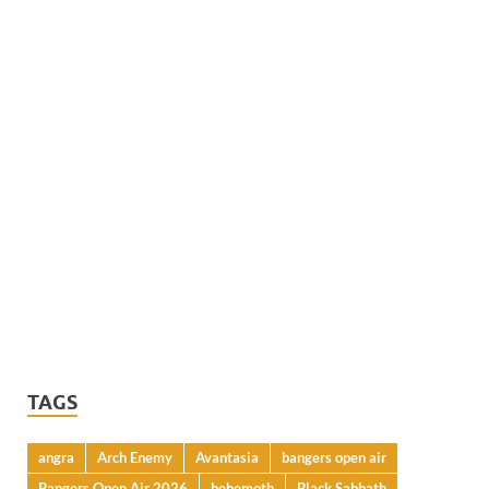
TAGS
angra
Arch Enemy
Avantasia
bangers open air
Bangers Open Air 2026
behemoth
Black Sabbath