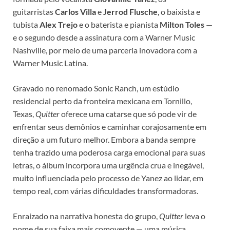
guitarristas
Carlos Villa
e
Jerrod Flusche
, o baixista e
tubista
Alex Trejo
e o baterista e pianista
Milton Toles
—
e o segundo desde a assinatura com a Warner Music
Nashville, por meio de uma parceria inovadora com a
Warner Music Latina.
Gravado no renomado Sonic Ranch, um estúdio
residencial perto da fronteira mexicana em Tornillo,
Texas,
Quitter
oferece uma catarse que só pode vir de
enfrentar seus demônios e caminhar corajosamente em
direção a um futuro melhor. Embora a banda sempre
tenha trazido uma poderosa carga emocional para suas
letras, o álbum incorpora uma urgência crua e inegável,
muito influenciada pelo processo de Yanez ao lidar, em
tempo real, com várias dificuldades transformadoras.
Enraizado na narrativa honesta do grupo,
Quitter
leva o
nome de sua faixa mais comovente — uma música