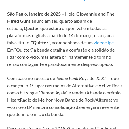
São Paulo, janeiro de 2025 –
Hoje,
Giovannie and The
Hired Guns
anunciam seu quarto álbum de
estúdio,
Quitter
, que estará disponível em todas as
plataformas digitais a partir de 14 de março, e lançama
faixa-título,
“Quitter”
, acompanhada de um
videoclipe
.
Em “Quitter,” a banda detalha a confusão e a solidão de
lidar com o vício, mas altera brilhantemente o tom no
refrão contagiante e paradoxalmente despreocupado.
Com base no sucesso de
Tejano Punk Boyz
de 2022 — que
alcançou o 1º lugar nas rádios de Alternative e Active Rock
com o hit single “Ramon Ayala” e rendeu à banda o prêmio
iHeartRadio de Melhor Nova Banda de Rock/Alternativo
—, o novo LP marca a consolidação da energia irreverente
que definiu o início da banda.
Desde sua formação em 2015, Giovannie and The Hired