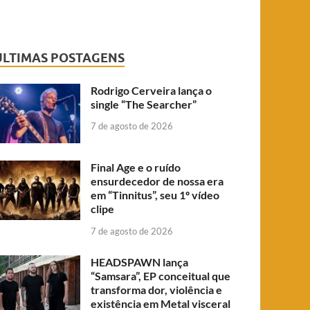
ÚLTIMAS POSTAGENS
Rodrigo Cerveira lança o
single “The Searcher”
7 de agosto de 2026
Final Age e o ruído
ensurdecedor de nossa era
em “Tinnitus”, seu 1º vídeo
clipe
7 de agosto de 2026
HEADSPAWN lança
“Samsara”, EP conceitual que
transforma dor, violência e
existência em Metal visceral