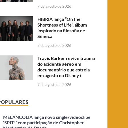
7 de agosto de 2026
HIBRIA lança “On the
Shortness of Life”, álbum
inspirado na filosofia de
Sêneca
7 de agosto de 2026
Travis Barker revive trauma
do acidente aéreo em
documentário que estreia
em agosto no Disney+
7 de agosto de 2026
POPULARES
MÈLANCOLIA lança novo single/videoclipe
‘SPIT!’ com participação de Christopher
Mackertich do Dregg