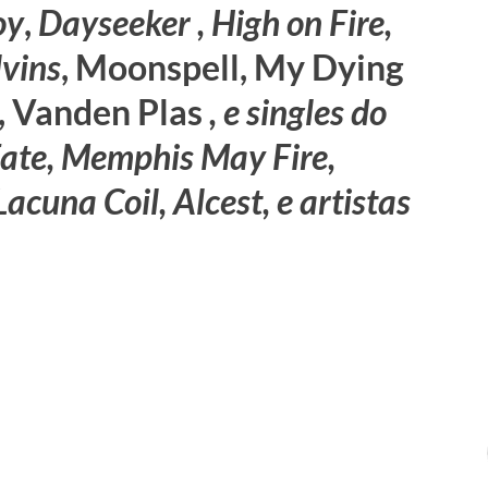
oy
,
Dayseeker , High on Fire
,
lvins
, Moonspell, My Dying
, Vanden Plas
, e singles do
ate, Memphis May Fire,
Lacuna Coil, Alcest, e artistas