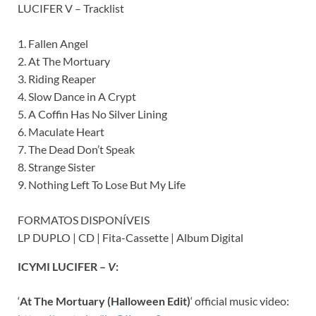
LUCIFER V – Tracklist
1. Fallen Angel
2. At The Mortuary
3. Riding Reaper
4. Slow Dance in A Crypt
5. A Coffin Has No Silver Lining
6. Maculate Heart
7. The Dead Don’t Speak
8. Strange Sister
9. Nothing Left To Lose But My Life
FORMATOS DISPONÍVEIS
LP DUPLO | CD | Fita-Cassette | Album Digital
ICYMI LUCIFER –
V
:
‘
At The Mortuary (Halloween Edit)
‘ official music video: