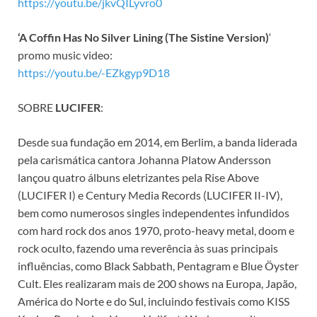
https://youtu.be/jkvQILyvro0
‘A Coffin Has No Silver Lining (The Sistine Version)
‘
promo music video:
https://youtu.be/-EZkgyp9D18
SOBRE
LUCIFER
:
Desde sua fundação em 2014, em Berlim, a banda liderada
pela carismática cantora Johanna Platow Andersson
lançou quatro álbuns eletrizantes pela Rise Above
(LUCIFER I) e Century Media Records (LUCIFER II-IV),
bem como numerosos singles independentes infundidos
com hard rock dos anos 1970, proto-heavy metal, doom e
rock oculto, fazendo uma reverência às suas principais
influências, como Black Sabbath, Pentagram e Blue Öyster
Cult. Eles realizaram mais de 200 shows na Europa, Japão,
América do Norte e do Sul, incluindo festivais como KISS