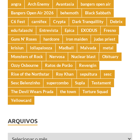
angra
Arch Enemy
Avantasia
bangers open air
Bangers Open Air 2026
behemoth
Black Sabbath
C6 Fest
carnifex
Crypta
Dark Tranquillity
Debrix
edu falaschi
Entrevista
Epica
EXODUS
Fresno
Guns N' Roses
hardcore
iron maiden
judas priest
krisiun
lollapalooza
Madball
Malvada
metal
Monsters of Rock
Nervosa
Nuclear blast
Obituary
Ozzy Osbourne
Ratos de Porão
Revengin
Rise of the Northstar
Roy Khan
sepultura
sesc
Sesc Belenzinho
supercombo
Supla
Testament
The Devil Wears Prada
the town
Torture Squad
Yellowcard
ARQUIVOS