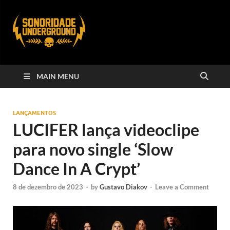
MAIN MENU
LANÇAMENTOS
LUCIFER lança videoclipe
para novo single ‘Slow
Dance In A Crypt’
8 de dezembro de 2023
-
by
Gustavo Diakov
-
Leave a Comment