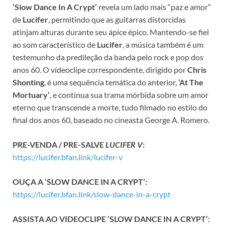
‘Slow Dance In A Crypt’
revela um lado mais “paz e amor”
de
Lucifer
, permitindo que as guitarras distorcidas
atinjam alturas durante seu ápice épico. Mantendo-se fiel
ao som característico de
Lucifer
, a música também é um
testemunho da predileção da banda pelo rock e pop dos
anos 60. O vídeoclipe correspondente, dirigido por
Chris
Shonting
, é uma sequência temática do anterior,
‘At The
Mortuary’
, e continua sua trama mórbida sobre um amor
eterno que transcende a morte, tudo filmado no estilo do
final dos anos 60, baseado no cineasta George A. Romero.
PRE-VENDA / PRE-SALVE
LUCIFER V
:
https://lucifer.bfan.link/lucifer-v
OUÇA A ‘SLOW DANCE IN A CRYPT’:
https://lucifer.bfan.link/slow-dance-in-a-crypt
ASSISTA AO VIDEOCLIPE ‘SLOW DANCE IN A CRYPT’: