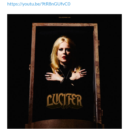
https://youtu.be/9tR8nGUfvC0