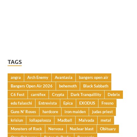
TAGS
angra
Arch Enemy
Avantasia
bangers open air
Bangers Open Air 2026
behemoth
Black Sabbath
C6 Fest
carnifex
Crypta
Dark Tranquillity
Debrix
edu falaschi
Entrevista
Epica
EXODUS
Fresno
Guns N' Roses
hardcore
iron maiden
judas priest
krisiun
lollapalooza
Madball
Malvada
metal
Monsters of Rock
Nervosa
Nuclear blast
Obituary