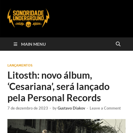
MAIN MENU
LANÇAMENTOS
Litosth: novo álbum,
‘Cesariana’, será lançado
pela Personal Records
7 de dezembro de 2023
-
by
Gustavo Diakov
-
Leave a Comment