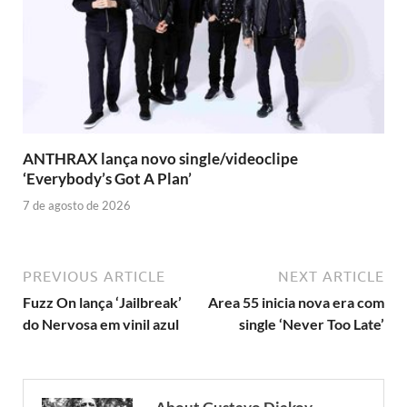
ANTHRAX lança novo single/videoclipe
‘Everybody’s Got A Plan’
7 de agosto de 2026
PREVIOUS ARTICLE
NEXT ARTICLE
Fuzz On lança ‘Jailbreak’
Area 55 inicia nova era com
do Nervosa em vinil azul
single ‘Never Too Late’