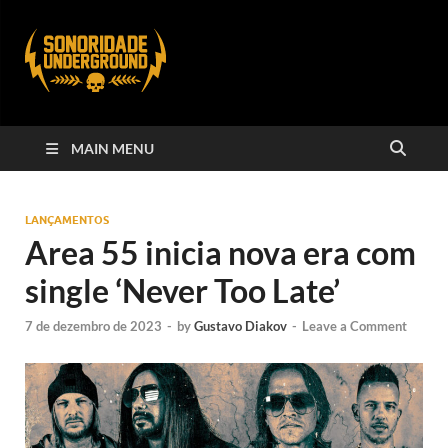
MAIN MENU
LANÇAMENTOS
Area 55 inicia nova era com
single ‘Never Too Late’
7 de dezembro de 2023
-
by
Gustavo Diakov
-
Leave a Comment