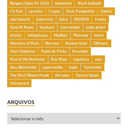
Bangers Open Air 2026
behemoth
Black Sabbath
C6 Fest
carnifex
Crypta
Dark Tranquillity
Debrix
edu falaschi
Entrevista
Epica
EXODUS
Fresno
Guns N' Roses
hardcore
iron maiden
judas priest
krisiun
lollapalooza
Madball
Malvada
metal
Monsters of Rock
Nervosa
Nuclear blast
Obituary
Ozzy Osbourne
Ratos de Porão
Revengin
Rise of the Northstar
Roy Khan
sepultura
sesc
Sesc Belenzinho
supercombo
Supla
Testament
The Devil Wears Prada
the town
Torture Squad
Yellowcard
ARQUIVOS