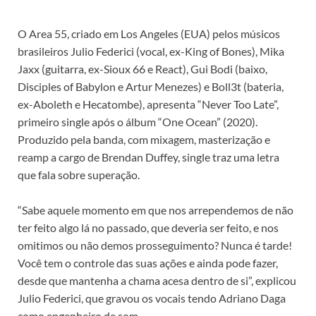
O Area 55, criado em Los Angeles (EUA) pelos músicos
brasileiros Julio Federici (vocal, ex-King of Bones), Mika
Jaxx (guitarra, ex-Sioux 66 e React), Gui Bodi (baixo,
Disciples of Babylon e Artur Menezes) e Boll3t (bateria,
ex-Aboleth e Hecatombe), apresenta “Never Too Late”,
primeiro single após o álbum “One Ocean” (2020).
Produzido pela banda, com mixagem, masterização e
reamp a cargo de Brendan Duffey, single traz uma letra
que fala sobre superação.
“Sabe aquele momento em que nos arrependemos de não
ter feito algo lá no passado, que deveria ser feito, e nos
omitimos ou não demos prosseguimento? Nunca é tarde!
Você tem o controle das suas ações e ainda pode fazer,
desde que mantenha a chama acesa dentro de si”, explicou
Julio Federici, que gravou os vocais tendo Adriano Daga
como engenheiro de som.