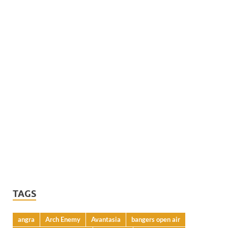
TAGS
angra
Arch Enemy
Avantasia
bangers open air