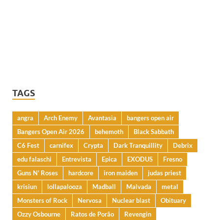
TAGS
angra
Arch Enemy
Avantasia
bangers open air
Bangers Open Air 2026
behemoth
Black Sabbath
C6 Fest
carnifex
Crypta
Dark Tranquillity
Debrix
edu falaschi
Entrevista
Epica
EXODUS
Fresno
Guns N' Roses
hardcore
iron maiden
judas priest
krisiun
lollapalooza
Madball
Malvada
metal
Monsters of Rock
Nervosa
Nuclear blast
Obituary
Ozzy Osbourne
Ratos de Porão
Revengin