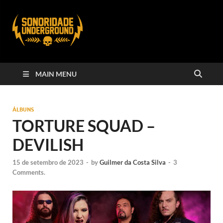
MAIN MENU
ÁLBUNS
TORTURE SQUAD –
DEVILISH
15 de setembro de 2023
-
by
Guilmer da Costa Silva
-
3
Comments.