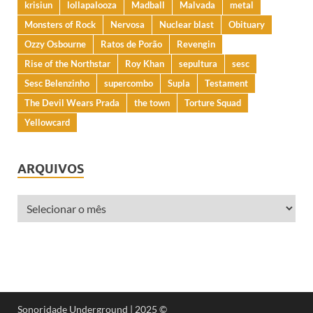
krisiun
lollapalooza
Madball
Malvada
metal
Monsters of Rock
Nervosa
Nuclear blast
Obituary
Ozzy Osbourne
Ratos de Porão
Revengin
Rise of the Northstar
Roy Khan
sepultura
sesc
Sesc Belenzinho
supercombo
Supla
Testament
The Devil Wears Prada
the town
Torture Squad
Yellowcard
ARQUIVOS
Sonoridade Underground | 2025 ©