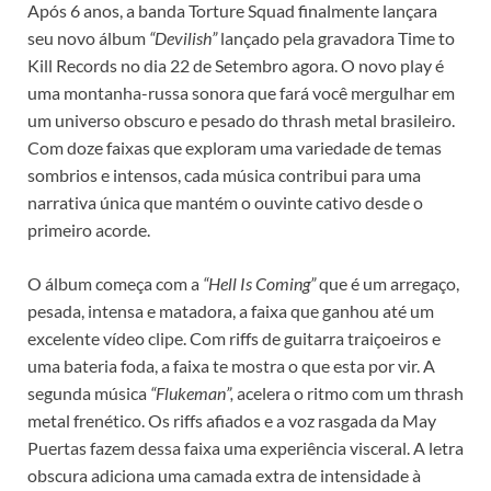
Após 6 anos, a banda Torture Squad finalmente lançara
seu novo álbum
“Devilish”
lançado pela gravadora Time to
Kill Records no dia 22 de Setembro agora. O novo play é
uma montanha-russa sonora que fará você mergulhar em
um universo obscuro e pesado do thrash metal brasileiro.
Com doze faixas que exploram uma variedade de temas
sombrios e intensos, cada música contribui para uma
narrativa única que mantém o ouvinte cativo desde o
primeiro acorde.
O álbum começa com a
“Hell Is Coming”
que é um arregaço,
pesada, intensa e matadora, a faixa que ganhou até um
excelente vídeo clipe. Com riffs de guitarra traiçoeiros e
uma bateria foda, a faixa te mostra o que esta por vir. A
segunda música
“Flukeman”,
acelera o ritmo com um thrash
metal frenético. Os riffs afiados e a voz rasgada da May
Puertas fazem dessa faixa uma experiência visceral. A letra
obscura adiciona uma camada extra de intensidade à