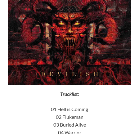
Tracklist:
01 Hell is Coming
02 Flukeman
03 Buried Alive
04 Warrior