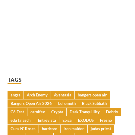
TAGS
angra
Arch Enemy
Avantasia
bangers open air
Bangers Open Air 2026
behemoth
Black Sabbath
C6 Fest
carnifex
Crypta
Dark Tranquillity
Debrix
edu falaschi
Entrevista
Epica
EXODUS
Fresno
Guns N' Roses
hardcore
iron maiden
judas priest