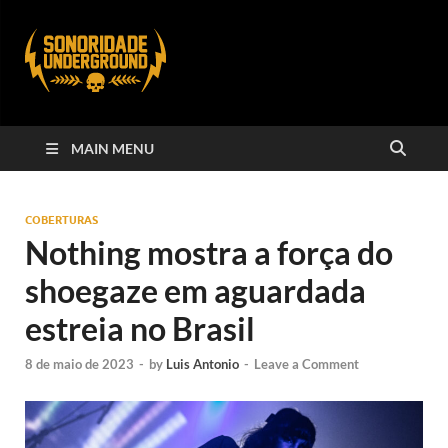
MAIN MENU
COBERTURAS
Nothing mostra a força do
shoegaze em aguardada
estreia no Brasil
8 de maio de 2023
-
by
Luis Antonio
-
Leave a Comment