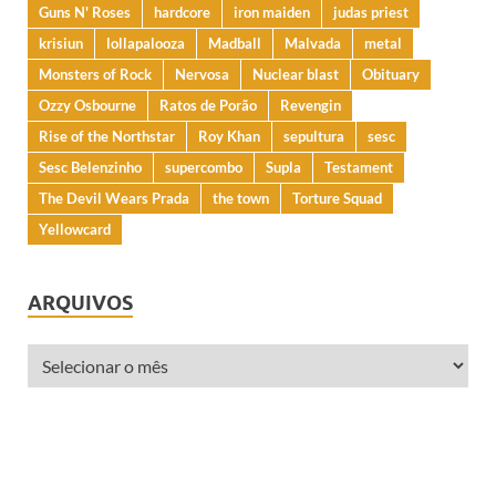
Guns N' Roses
hardcore
iron maiden
judas priest
krisiun
lollapalooza
Madball
Malvada
metal
Monsters of Rock
Nervosa
Nuclear blast
Obituary
Ozzy Osbourne
Ratos de Porão
Revengin
Rise of the Northstar
Roy Khan
sepultura
sesc
Sesc Belenzinho
supercombo
Supla
Testament
The Devil Wears Prada
the town
Torture Squad
Yellowcard
ARQUIVOS