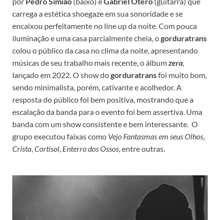
por
Pedro Simião
(baixo) e
Gabriel Otero
(guitarra) que
carrega a estética shoegaze em sua sonoridade e se
encaixou perfeitamente no line up da noite. Com pouca
iluminação e uma casa parcialmente cheia, o
gorduratrans
colou o público da casa no clima da noite, apresentando
músicas de seu trabalho mais recente, o álbum
zera
,
lançado em 2022. O show do
gorduratrans
foi muito bom,
sendo minimalista, porém, cativante e acolhedor. A
resposta do público foi bem positiva, mostrando que a
escalação da banda para o evento foi bem assertiva. Uma
banda com um show consistente e bem interessante. O
grupo executou faixas como
Vejo Fantasmas em seus Olhos
,
Crista
,
Cortisol
,
Enterro dos Ossos
, entre outras.