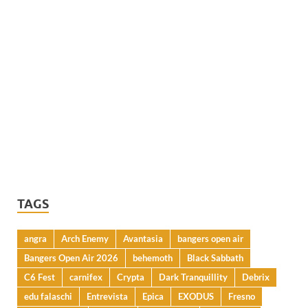
TAGS
angra
Arch Enemy
Avantasia
bangers open air
Bangers Open Air 2026
behemoth
Black Sabbath
C6 Fest
carnifex
Crypta
Dark Tranquillity
Debrix
edu falaschi
Entrevista
Epica
EXODUS
Fresno