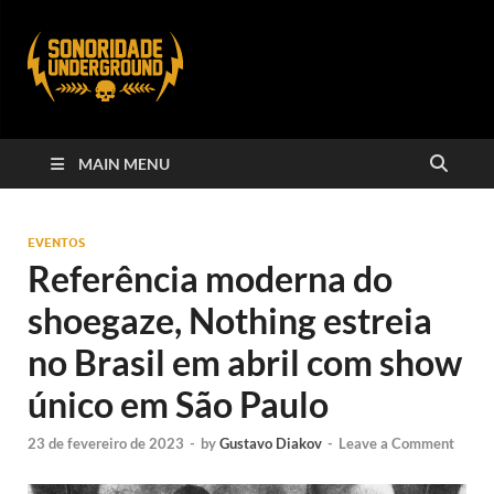
MAIN MENU
EVENTOS
Referência moderna do
shoegaze, Nothing estreia
no Brasil em abril com show
único em São Paulo
23 de fevereiro de 2023
-
by
Gustavo Diakov
-
Leave a Comment