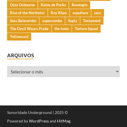
Ozzy Osbourne
Ratos de Porão
Revengin
Rise of the Northstar
Roy Khan
sepultura
sesc
Sesc Belenzinho
supercombo
Supla
Testament
The Devil Wears Prada
the town
Torture Squad
Yellowcard
ARQUIVOS
Sonoridade Underground | 2025 ©
Powered by
WordPress
and
HitMag
.