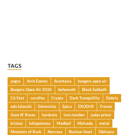
TAGS
angra
Arch Enemy
Avantasia
bangers open air
Bangers Open Air 2026
behemoth
Black Sabbath
C6 Fest
carnifex
Crypta
Dark Tranquillity
Debrix
edu falaschi
Entrevista
Epica
EXODUS
Fresno
Guns N' Roses
hardcore
iron maiden
judas priest
krisiun
lollapalooza
Madball
Malvada
metal
Monsters of Rock
Nervosa
Nuclear blast
Obituary