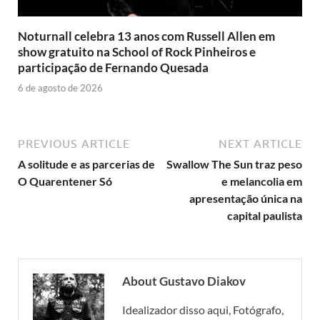
Noturnall celebra 13 anos com Russell Allen em
show gratuito na School of Rock Pinheiros e
participação de Fernando Quesada
6 de agosto de 2026
PREVIOUS ARTICLE
NEXT ARTICLE
A solitude e as parcerias de
Swallow The Sun traz peso
O Quarentener Só
e melancolia em
apresentação única na
capital paulista
About Gustavo Diakov
Idealizador disso aqui, Fotógrafo,