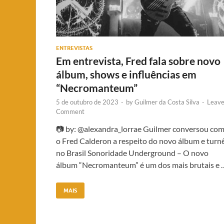
ENTREVISTAS
Em entrevista, Fred fala sobre novo
álbum, shows e influências em
“Necromanteum”
5 de outubro de 2023
-
by
Guilmer da Costa Silva
-
Leave
Comment
📷 by: @alexandra_lorrae Guilmer conversou co
o Fred Calderon a respeito do novo álbum e turn
no Brasil Sonoridade Underground – O novo
álbum “Necromanteum” é um dos mais brutais e 
MAIS