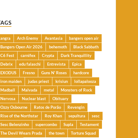
TAGS
angra
Arch Enemy
Avantasia
bangers open air
Bangers Open Air 2026
behemoth
Black Sabbath
C6 Fest
carnifex
Crypta
Dark Tranquillity
Debrix
edu falaschi
Entrevista
Epica
EXODUS
Fresno
Guns N' Roses
hardcore
iron maiden
judas priest
krisiun
lollapalooza
Madball
Malvada
metal
Monsters of Rock
Nervosa
Nuclear blast
Obituary
Ozzy Osbourne
Ratos de Porão
Revengin
Rise of the Northstar
Roy Khan
sepultura
sesc
Sesc Belenzinho
supercombo
Supla
Testament
The Devil Wears Prada
the town
Torture Squad