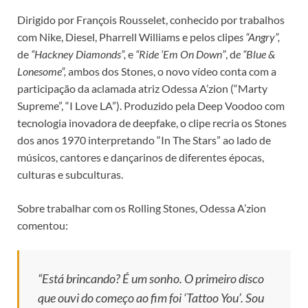
Dirigido por François Rousselet, conhecido por trabalhos
com Nike, Diesel, Pharrell Williams e pelos clipe
s “Angry”,
de
“Hackney Diamonds”,
e
“Ride ‘Em On Down”
, d
e “Blue &
Lonesome”,
ambos dos Stones, o novo vídeo conta com a
participação da aclamada atriz Odessa A’zion (“Marty
Supreme”, “I Love LA”). Produzido pela Deep Voodoo com
tecnologia inovadora de deepfake, o clipe recria os Stones
dos anos 1970 interpretando “In The Stars” ao lado de
músicos, cantores e dançarinos de diferentes épocas,
culturas e subculturas.
Sobre trabalhar com os Rolling Stones, Odessa A’zion
comentou:
“Está brincando? É um sonho. O primeiro disco
que ouvi do começo ao fim foi ‘Tattoo You’. Sou