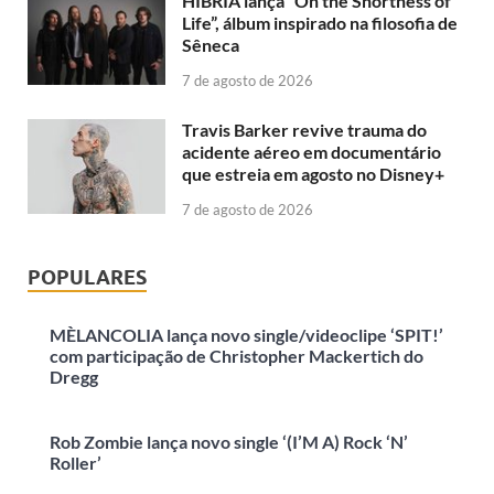
HIBRIA lança “On the Shortness of
Life”, álbum inspirado na filosofia de
Sêneca
7 de agosto de 2026
Travis Barker revive trauma do
acidente aéreo em documentário
que estreia em agosto no Disney+
7 de agosto de 2026
POPULARES
MÈLANCOLIA lança novo single/videoclipe ‘SPIT!’
com participação de Christopher Mackertich do
Dregg
Rob Zombie lança novo single ‘(I’M A) Rock ‘N’
Roller’