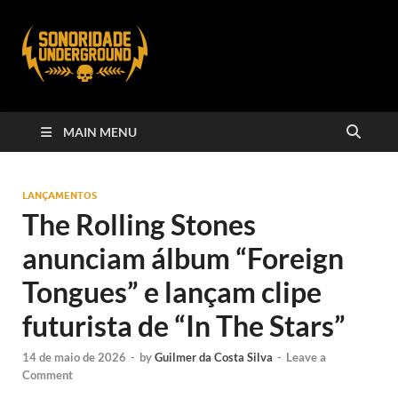
MAIN MENU
LANÇAMENTOS
The Rolling Stones
anunciam álbum “Foreign
Tongues” e lançam clipe
futurista de “In The Stars”
14 de maio de 2026
-
by
Guilmer da Costa Silva
-
Leave a
Comment