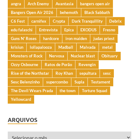
angra
Arch Enemy
Avantasia
bangers open air
Bangers Open Air 2026
behemoth
Black Sabbath
C6 Fest
carnifex
Crypta
Dark Tranquillity
Debrix
edu falaschi
Entrevista
Epica
EXODUS
Fresno
Guns N' Roses
hardcore
iron maiden
judas priest
krisiun
lollapalooza
Madball
Malvada
metal
Monsters of Rock
Nervosa
Nuclear blast
Obituary
Ozzy Osbourne
Ratos de Porão
Revengin
Rise of the Northstar
Roy Khan
sepultura
sesc
Sesc Belenzinho
supercombo
Supla
Testament
The Devil Wears Prada
the town
Torture Squad
Yellowcard
ARQUIVOS