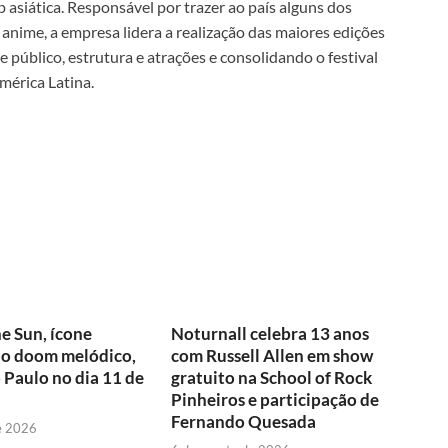
asiática. Responsável por trazer ao país alguns dos
nime, a empresa lidera a realização das maiores edições
 público, estrutura e atrações e consolidando o festival
mérica Latina.
e Sun, ícone
Noturnall celebra 13 anos
do doom melódico,
com Russell Allen em show
o Paulo no dia 11 de
gratuito na School of Rock
Pinheiros e participação de
Fernando Quesada
e 2026