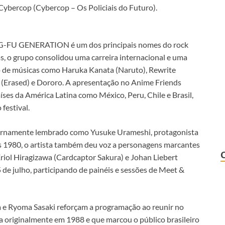
Cybercop (Cybercop – Os Policiais do Futuro).
-FU GENERATION é um dos principais nomes do rock
, o grupo consolidou uma carreira internacional e uma
io de músicas como Haruka Kanata (Naruto), Rewrite
e: (Erased) e Dororo. A apresentação no Anime Friends
íses da América Latina como México, Peru, Chile e Brasil,
estival.
ternamente lembrado como Yusuke Urameshi, protagonista
s 1980, o artista também deu voz a personagens marcantes
riol Hiragizawa (Cardcaptor Sakura) e Johan Liebert
5 de julho, participando de painéis e sessões de Meet &
 e Ryoma Sasaki reforçam a programação ao reunir no
da originalmente em 1988 e que marcou o público brasileiro