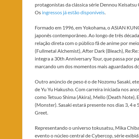
protagonistas da clássica série Dennou Keisatsu 
Os
ingressos já estão disponíveis
.
Formado em 1996, em Yokohama, o ASIAN KUNG
japonês contemporâneo. Ao longo de três décadas
relação direta com o público fã de anime por me
(Fullmetal Alchemist), After Dark (Bleach), Re:R
integra a 30th Anniversary Tour, que passa por pa
marcando um dos momentos mais aguardados do f
Outro anúncio de peso é o de Nozomu Sasaki, e
de Yu Yu Hakusho. Com carreira iniciada nos ano
como Tetsuo Shima (Akira), Mello (Death Note), E
(Monster). Sasaki estará presente nos dias 3, 4 e 
Greet.
Representando o universo tokusatsu, Mika Chiba
evento o núcleo central de Cybercop, série exibi