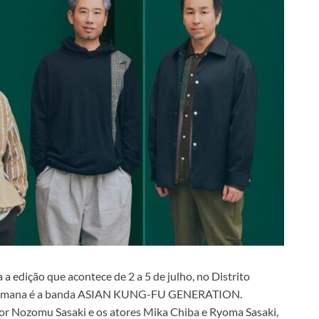
 edição que acontece de 2 a 5 de julho, no Distrito
a semana é a banda ASIAN KUNG-FU GENERATION.
r Nozomu Sasaki e os atores Mika Chiba e Ryoma Sasaki,