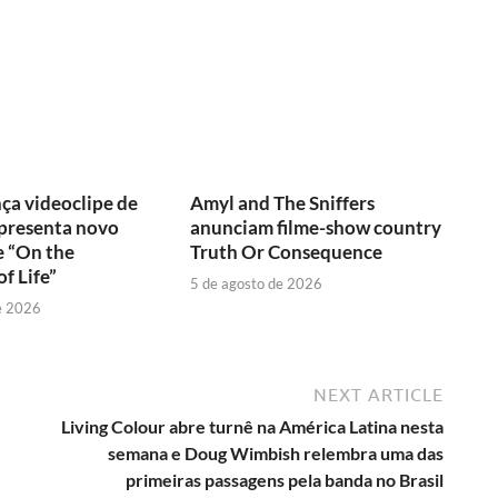
ça videoclipe de
Amyl and The Sniffers
apresenta novo
anunciam filme-show country
e “On the
Truth Or Consequence
f Life”
5 de agosto de 2026
e 2026
NEXT ARTICLE
Living Colour abre turnê na América Latina nesta
semana e Doug Wimbish relembra uma das
primeiras passagens pela banda no Brasil