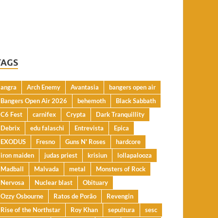
TAGS
angra
Arch Enemy
Avantasia
bangers open air
Bangers Open Air 2026
behemoth
Black Sabbath
C6 Fest
carnifex
Crypta
Dark Tranquillity
Debrix
edu falaschi
Entrevista
Epica
EXODUS
Fresno
Guns N' Roses
hardcore
iron maiden
judas priest
krisiun
lollapalooza
Madball
Malvada
metal
Monsters of Rock
Nervosa
Nuclear blast
Obituary
Ozzy Osbourne
Ratos de Porão
Revengin
Rise of the Northstar
Roy Khan
sepultura
sesc