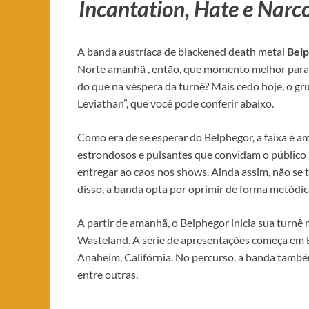
Incantation, Hate e Narc
A banda austríaca de blackened death metal
Bel
Norte amanhã , então, que momento melhor para
do que na véspera da turnê? Mais cedo hoje, o gru
Leviathan”, que você pode conferir abaixo.
Como era de se esperar do Belphegor, a faixa é a
estrondosos e pulsantes que convidam o público a
entregar ao caos nos shows. Ainda assim, não se t
disso, a banda opta por oprimir de forma metódi
A partir de amanhã, o Belphegor inicia sua turnê
Wasteland. A série de apresentações começa em B
Anaheim, Califórnia. No percurso, a banda també
entre outras.