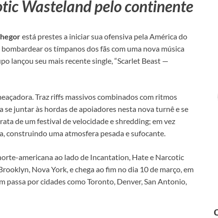
otic Wasteland pelo continente
phegor
está prestes a iniciar sua ofensiva pela América do
 bombardear os tímpanos dos fãs com uma nova música
po lançou seu mais recente single, “Scarlet Beast —
meaçadora. Traz riffs massivos combinados com ritmos
 se juntar às hordas de apoiadores nesta nova turnê e se
rata de um festival de velocidade e shredding; em vez
ca, construindo uma atmosfera pesada e sufocante.
 norte-americana ao lado de Incantation, Hate e Narcotic
rooklyn, Nova York, e chega ao fim no dia 10 de março, em
m passa por cidades como Toronto, Denver, San Antonio,