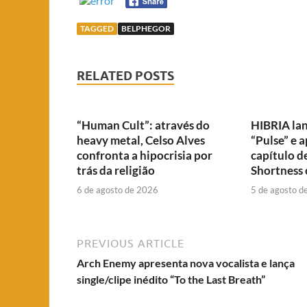
TAGGED
BELPHEGOR
RELATED POSTS
“Human Cult”: através do
HIBRIA lan
heavy metal, Celso Alves
“Pulse” e 
confronta a hipocrisia por
capítulo d
trás da religião
Shortness o
6 de agosto de 2026
5 de agosto d
PREVIOUS ARTICLE
Arch Enemy apresenta nova vocalista e lança
single/clipe inédito “To the Last Breath”