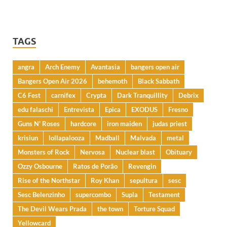
TAGS
angra
Arch Enemy
Avantasia
bangers open air
Bangers Open Air 2026
behemoth
Black Sabbath
C6 Fest
carnifex
Crypta
Dark Tranquillity
Debrix
edu falaschi
Entrevista
Epica
EXODUS
Fresno
Guns N' Roses
hardcore
iron maiden
judas priest
krisiun
lollapalooza
Madball
Malvada
metal
Monsters of Rock
Nervosa
Nuclear blast
Obituary
Ozzy Osbourne
Ratos de Porão
Revengin
Rise of the Northstar
Roy Khan
sepultura
sesc
Sesc Belenzinho
supercombo
Supla
Testament
The Devil Wears Prada
the town
Torture Squad
Yellowcard