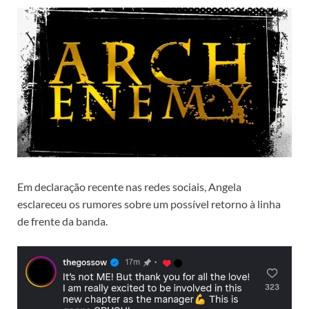
Em declaração recente nas redes sociais, Angela
esclareceu os rumores sobre um possível retorno à linha
de frente da banda.