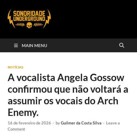
MAIN MENU
NOTÍCIAS
A vocalista Angela Gossow
confirmou que não voltará a
assumir os vocais do Arch
Enemy.
16 de fevereiro de 2026
-
by
Guilmer da Costa Silva
-
Leave a
Comment