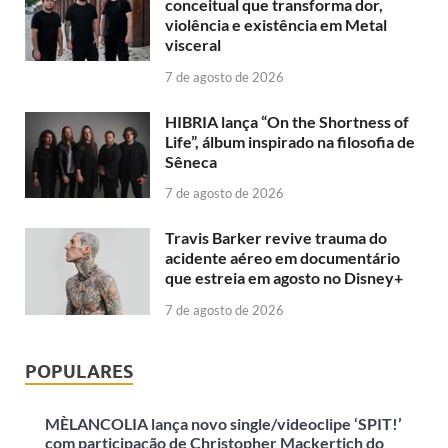
conceitual que transforma dor,
violência e existência em Metal
visceral
7 de agosto de 2026
HIBRIA lança “On the Shortness of
Life”, álbum inspirado na filosofia de
Sêneca
7 de agosto de 2026
Travis Barker revive trauma do
acidente aéreo em documentário
que estreia em agosto no Disney+
7 de agosto de 2026
POPULARES
MÈLANCOLIA lança novo single/videoclipe ‘SPIT!’
com participação de Christopher Mackertich do