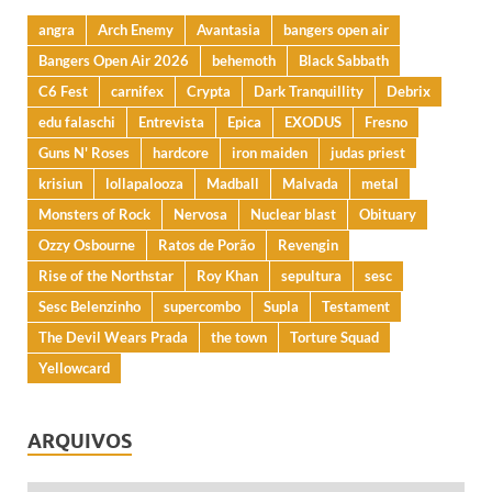
angra
Arch Enemy
Avantasia
bangers open air
Bangers Open Air 2026
behemoth
Black Sabbath
C6 Fest
carnifex
Crypta
Dark Tranquillity
Debrix
edu falaschi
Entrevista
Epica
EXODUS
Fresno
Guns N' Roses
hardcore
iron maiden
judas priest
krisiun
lollapalooza
Madball
Malvada
metal
Monsters of Rock
Nervosa
Nuclear blast
Obituary
Ozzy Osbourne
Ratos de Porão
Revengin
Rise of the Northstar
Roy Khan
sepultura
sesc
Sesc Belenzinho
supercombo
Supla
Testament
The Devil Wears Prada
the town
Torture Squad
Yellowcard
ARQUIVOS