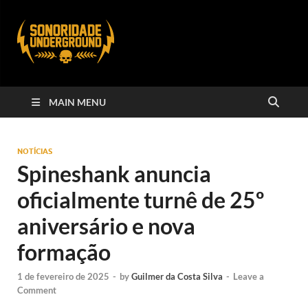
MAIN MENU
NOTÍCIAS
Spineshank anuncia
oficialmente turnê de 25º
aniversário e nova
formação
1 de fevereiro de 2025
-
by
Guilmer da Costa Silva
-
Leave a
Comment