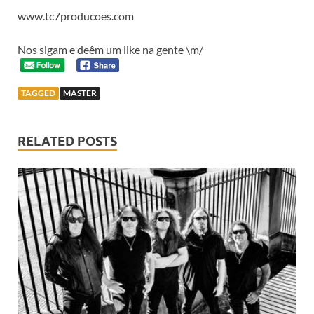
www.tc7producoes.com
Nos sigam e deêm um like na gente \m/
TAGGED
MASTER
RELATED POSTS