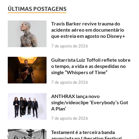
ÚLTIMAS POSTAGENS
Travis Barker revive trauma do
acidente aéreo em documentário
que estreia em agosto no Disney+
7 de agosto de 2026
Guitarrista Luiz Toffoli reflete sobre
o tempo, a vida e as despedidas no
single “Whispers of Time”
7 de agosto de 2026
ANTHRAX lança novo
single/videoclipe ‘Everybody’s Got
A Plan’
7 de agosto de 2026
Testament é a terceira banda
anunciada no Liberation Festival