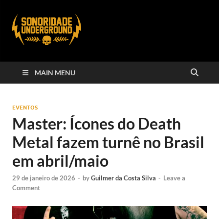
MAIN MENU
EVENTOS
Master: Ícones do Death
Metal fazem turnê no Brasil
em abril/maio
29 de janeiro de 2026
-
by
Guilmer da Costa Silva
-
Leave a
Comment