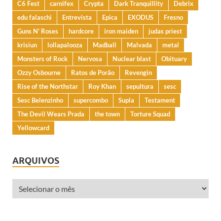
C6 Fest
carnifex
Crypta
Dark Tranquillity
Debrix
edu falaschi
Entrevista
Epica
EXODUS
Fresno
Guns N' Roses
hardcore
iron maiden
judas priest
krisiun
lollapalooza
Madball
Malvada
metal
Monsters of Rock
Nervosa
Nuclear blast
Obituary
Ozzy Osbourne
Ratos de Porão
Revengin
Rise of the Northstar
Roy Khan
sepultura
sesc
Sesc Belenzinho
supercombo
Supla
Testament
The Devil Wears Prada
the town
Torture Squad
Yellowcard
ARQUIVOS