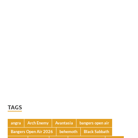
TAGS
angra
Arch Enemy
Avantasia
bangers open air
Bangers Open Air 2026
behemoth
Black Sabbath