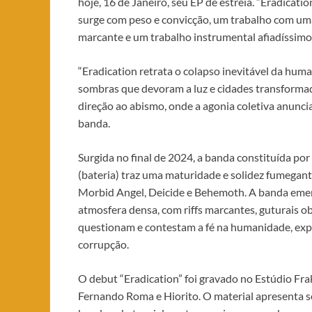
hoje, 16 de Janeiro, seu EP de estreia. “Eradicati
surge com peso e convicção, um trabalho com um
marcante e um trabalho instrumental afiadíssimo
“Eradication retrata o colapso inevitável da hum
sombras que devoram a luz e cidades transformad
direção ao abismo, onde a agonia coletiva anunci
banda.
Surgida no final de 2024, a banda constituída por 
(bateria) traz uma maturidade e solidez fumegan
Morbid Angel, Deicide e Behemoth. A banda emer
atmosfera densa, com riffs marcantes, guturais ob
questionam e contestam a fé na humanidade, explo
corrupção.
O debut “Eradication” foi gravado no Estúdio Fra
Fernando Roma e Hiorito. O material apresenta s