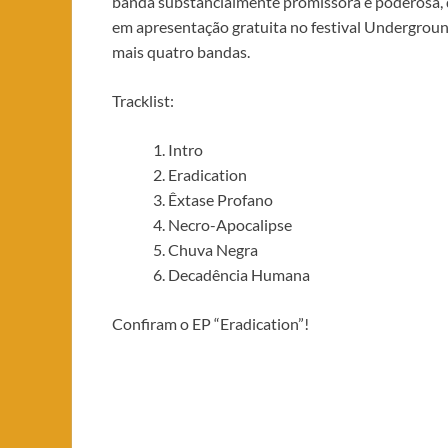
banda substancialmente promissora e poderosa, q
em apresentação gratuita no festival Underground
mais quatro bandas.
Tracklist:
Intro
Eradication
Êxtase Profano
Necro-Apocalipse
Chuva Negra
Decadência Humana
Confiram o EP “Eradication”!