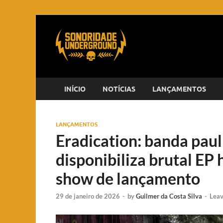
INÍCIO
NOTÍCIAS
LANÇAMENTOS
LANÇAMENTOS
Eradication: banda paul
disponibiliza brutal E
show de lançamento
29 de janeiro de 2026
-
by
Guilmer da Costa Silva
-
Lea