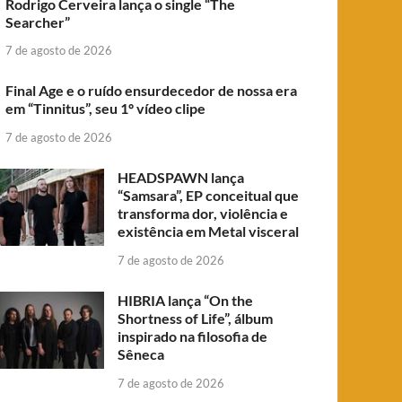
Rodrigo Cerveira lança o single “The
Searcher”
7 de agosto de 2026
Final Age e o ruído ensurdecedor de nossa era
em “Tinnitus”, seu 1º vídeo clipe
7 de agosto de 2026
HEADSPAWN lança
“Samsara”, EP conceitual que
transforma dor, violência e
existência em Metal visceral
7 de agosto de 2026
HIBRIA lança “On the
Shortness of Life”, álbum
inspirado na filosofia de
Sêneca
7 de agosto de 2026