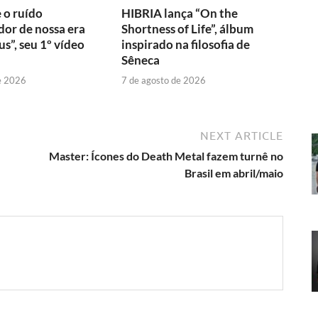
 o ruído
HIBRIA lança “On the
or de nossa era
Shortness of Life”, álbum
s”, seu 1º vídeo
inspirado na filosofia de
Sêneca
e 2026
7 de agosto de 2026
NEXT ARTICLE
Master: Ícones do Death Metal fazem turnê no
Brasil em abril/maio