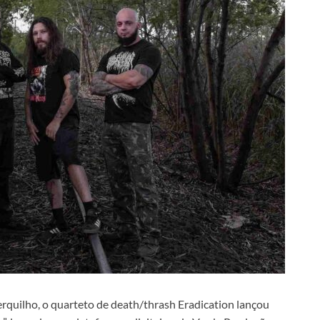
rquilho, o quarteto de death/thrash Eradication lançou