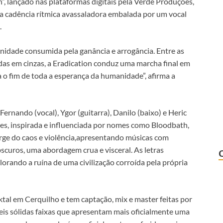
on”, lançado nas plataformas digitais pela Verde Produções,
a cadência rítmica avassaladora embalada por um vocal
.
anidade consumida pela ganância e arrogância. Entre as
as em cinzas, a Eradication conduz uma marcha final em
a o fim de toda a esperança da humanidade”, afirma a
Fernando (vocal), Ygor (guitarra), Danilo (baixo) e Heric
tes, inspirada e influenciada por nomes como Bloodbath,
ge do caos e violência,apresentando músicas com
scuros, uma abordagem crua e visceral. As letras
rando a ruína de uma civilização corroída pela própria
ktal em Cerquilho e tem captação, mix e master feitas por
eis sólidas faixas que apresentam mais oficialmente uma