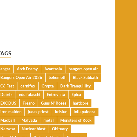
TAGS
angra
Arch Enemy
Avantasia
bangers open air
Bangers Open Air 2026
behemoth
Black Sabbath
C6 Fest
carnifex
Crypta
Dark Tranquillity
Debrix
edu falaschi
Entrevista
Epica
EXODUS
Fresno
Guns N' Roses
hardcore
iron maiden
judas priest
krisiun
lollapalooza
Madball
Malvada
metal
Monsters of Rock
Nervosa
Nuclear blast
Obituary