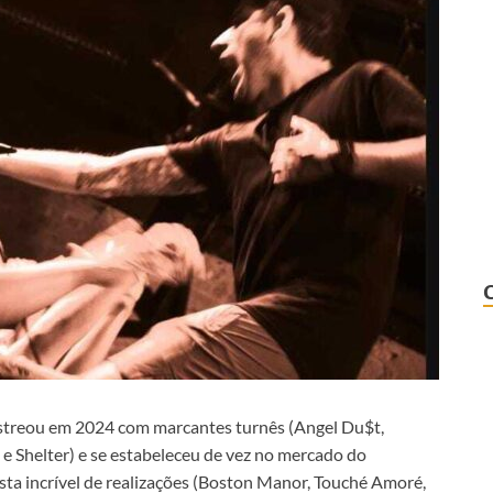
estreou em 2024 com marcantes turnês (Angel Du$t,
s e Shelter) e se estabeleceu de vez no mercado do
ta incrível de realizações (Boston Manor, Touché Amoré,