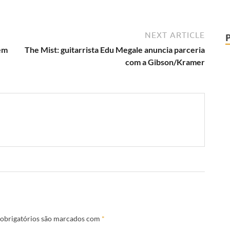
NEXT ARTICLE
 em
The Mist: guitarrista Edu Megale anuncia parceria
com a Gibson/Kramer
obrigatórios são marcados com
*