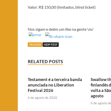
Valor: R$ 150,00 (limitados, blind ticket)
Nos sigam e deêm um like na gente \m/
TAGGED
NDP FEST
RELATED POSTS
Testament é a terceira banda
Swallow th
anunciada no Liberation
finlandês 
Festival 2026
volta a Sã
agosto
6 de agosto de 2026
6 de agosto d