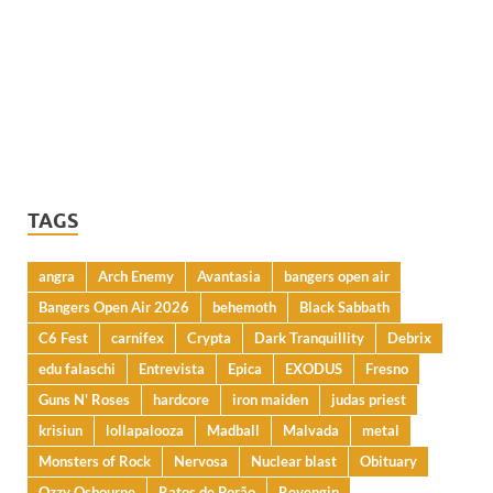
TAGS
angra
Arch Enemy
Avantasia
bangers open air
Bangers Open Air 2026
behemoth
Black Sabbath
C6 Fest
carnifex
Crypta
Dark Tranquillity
Debrix
edu falaschi
Entrevista
Epica
EXODUS
Fresno
Guns N' Roses
hardcore
iron maiden
judas priest
krisiun
lollapalooza
Madball
Malvada
metal
Monsters of Rock
Nervosa
Nuclear blast
Obituary
Ozzy Osbourne
Ratos de Porão
Revengin