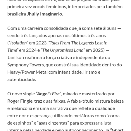
primeira vez vocais femininos, interpretados pela também
brasileira
Jhully Imaginario
.​
Com uma carreira consolidada que já soma sete álbuns —
sendo três lançados apenas nos últimos três anos
(
“Isolation”
em 2023,
“Tales From The Legends Lost In
Time”
em 2024 e
“The Unpromised Land”
em 2025) —
Janilson reafirma a força criativa e independente do
Symphony Towers, que constrói sua identidade dentro do
Heavy/Power Metal com intensidade, lirismo e
autenticidade.​
O novo single
“Angel’s Fire”
, mixado e masterizado por
Roger Fingle, traz duas faixas. A faixa-título mistura beleza
e melancolia em uma narrativa que reflete a dualidade
entre dor e esperança, utilizando metáforas como “coroa
de espinhos” e “asas cinzentas” para expressar a luta
interna pela liberdade e pelo autoconhecimento. Já
“Ghost