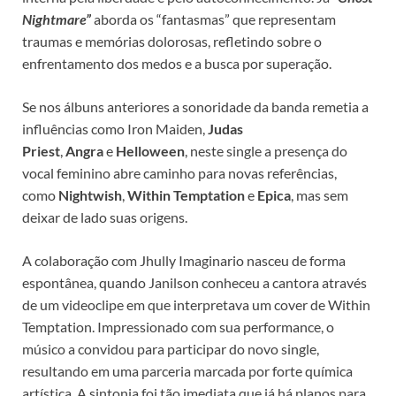
Nightmare”
aborda os “fantasmas” que representam
traumas e memórias dolorosas, refletindo sobre o
enfrentamento dos medos e a busca por superação.​
Se nos álbuns anteriores a sonoridade da banda remetia a
influências como Iron Maiden,
Judas
Priest
,
Angra
e
Helloween
, neste single a presença do
vocal feminino abre caminho para novas referências,
como
Nightwish
,
Within Temptation
e
Epica
, mas sem
deixar de lado suas origens.​
A colaboração com Jhully Imaginario nasceu de forma
espontânea, quando Janilson conheceu a cantora através
de um videoclipe em que interpretava um cover de Within
Temptation. Impressionado com sua performance, o
músico a convidou para participar do novo single,
resultando em uma parceria marcada por forte química
artística. A sintonia foi tão imediata que já há planos para