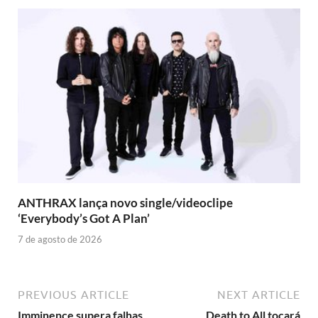
ANTHRAX lança novo single/videoclipe
‘Everybody’s Got A Plan’
7 de agosto de 2026
PREVIOUS ARTICLE
NEXT ARTICLE
Imminence supera falhas
Death to All tocará