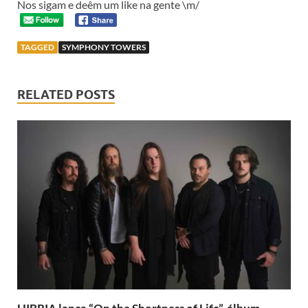
Nos sigam e deêm um like na gente \m/
TAGGED
SYMPHONY TOWERS
RELATED POSTS