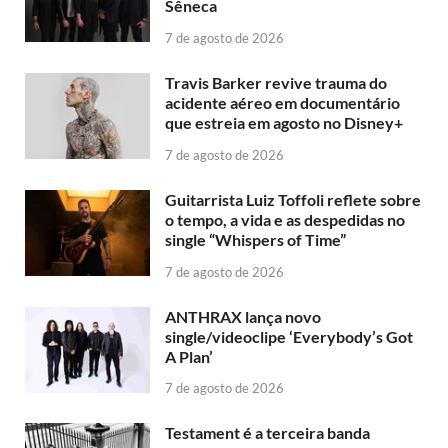
Sêneca
7 de agosto de 2026
Travis Barker revive trauma do
acidente aéreo em documentário
que estreia em agosto no Disney+
7 de agosto de 2026
Guitarrista Luiz Toffoli reflete sobre
o tempo, a vida e as despedidas no
single “Whispers of Time”
7 de agosto de 2026
ANTHRAX lança novo
single/videoclipe ‘Everybody’s Got
A Plan’
7 de agosto de 2026
Testament é a terceira banda