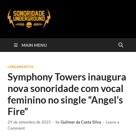
MAIN MENU
LANÇAMENTOS
Symphony Towers inaugura
nova sonoridade com vocal
feminino no single “Angel’s
Fire”
29 de setembro de 2025
-
by
Guilmer da Costa Silva
-
Leave a
Comment