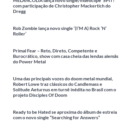
MÈLANCOLIA lança novo single/videoclipe ‘SPIT!’
com participação de Christopher Mackertich do
Dregg
Rob Zombie lança novo single ‘(I’M A) Rock ‘N’
Roller’
Primal Fear – Reto, Direto, Competente e
Burocrático, show com casa cheia das lendas alemãs
do Power Metal
Uma das principais vozes do doom metal mundial,
Robert Lowe traz clássicos do Candlemass e
Solitude Aeturnus em turnê inédita no Brasil com o
projeto Disciples Of Doom
Ready to be Hated se aproxima do álbum de estreia
com o novo single “Searching for Answers”