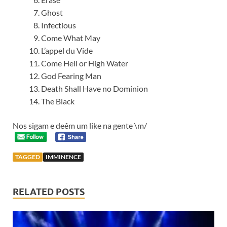
Ghost
Infectious
Come What May
L’appel du Vide
Come Hell or High Water
God Fearing Man
Death Shall Have no Dominion
The Black
Nos sigam e deêm um like na gente \m/
TAGGED
IMMINENCE
RELATED POSTS