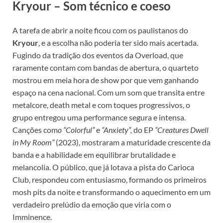
Kryour –
Som técnico e coeso
A tarefa de abrir a noite ficou com os paulistanos do
Kryour
, e a escolha não poderia ter sido mais acertada.
Fugindo da tradição dos eventos da Overload, que
raramente contam com bandas de abertura, o quarteto
mostrou em meia hora de show por que vem ganhando
espaço na cena nacional. Com um som que transita entre
metalcore, death metal e com toques progressivos, o
grupo entregou uma performance segura e intensa.
Canções com
o “Colorful”
e
“Anxiety”,
do EP
“Creatures Dwell
in My Room”
(2023), mostraram a maturidade crescente da
banda e a habilidade em equilibrar brutalidade e
melancolia. O público, que já lotava a pista do Carioca
Club, respondeu com entusiasmo, formando os primeiros
mosh pits da noite e transformando o aquecimento em um
verdadeiro prelúdio da emoção que viria com o
Imminence.