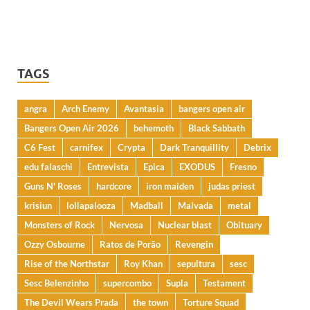
TAGS
angra
Arch Enemy
Avantasia
bangers open air
Bangers Open Air 2026
behemoth
Black Sabbath
C6 Fest
carnifex
Crypta
Dark Tranquillity
Debrix
edu falaschi
Entrevista
Epica
EXODUS
Fresno
Guns N' Roses
hardcore
iron maiden
judas priest
krisiun
lollapalooza
Madball
Malvada
metal
Monsters of Rock
Nervosa
Nuclear blast
Obituary
Ozzy Osbourne
Ratos de Porão
Revengin
Rise of the Northstar
Roy Khan
sepultura
sesc
Sesc Belenzinho
supercombo
Supla
Testament
The Devil Wears Prada
the town
Torture Squad