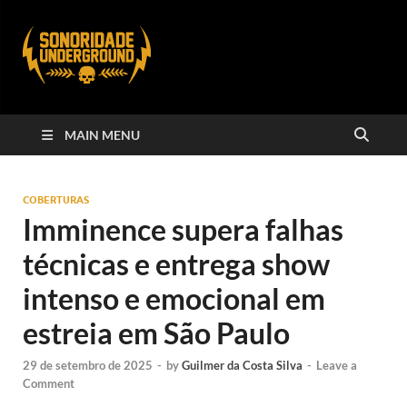
MAIN MENU
COBERTURAS
Imminence supera falhas
técnicas e entrega show
intenso e emocional em
estreia em São Paulo
29 de setembro de 2025
-
by
Guilmer da Costa Silva
-
Leave a
Comment