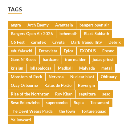
TAGS
angra
Arch Enemy
Avantasia
bangers open air
Bangers Open Air 2026
behemoth
Black Sabbath
C6 Fest
carnifex
Crypta
Dark Tranquillity
Debrix
edu falaschi
Entrevista
Epica
EXODUS
Fresno
Guns N' Roses
hardcore
iron maiden
judas priest
krisiun
lollapalooza
Madball
Malvada
metal
Monsters of Rock
Nervosa
Nuclear blast
Obituary
Ozzy Osbourne
Ratos de Porão
Revengin
Rise of the Northstar
Roy Khan
sepultura
sesc
Sesc Belenzinho
supercombo
Supla
Testament
The Devil Wears Prada
the town
Torture Squad
Yellowcard