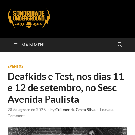
MAIN MENU
EVENTOS
Deafkids e Test, nos dias 11
e 12 de setembro, no Sesc
Avenida Paulista
28 de agosto de 2025
-
by
Guilmer da Costa Silva
-
Leave a
Comment