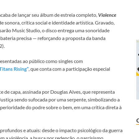
 acaba de lançar seu álbum de estreia completo,
Violence
 sonora, crítica social e identidade artística. Gravado,
sarão Music Studio, o disco entrega uma sonoridade
e bateria precisa — reforçando a proposta da banda
2).
presentadas ao público como singles com
Titans Rising”
, que conta com a participação especial
rte de capa, assinada por Douglas Alves, que representa
Justiça sendo sufocada por uma serpente, simbolizando a
uperioridade do podre sobre o bem, em uma crítica direta à
rofundos e atuais: desde o impacto psicológico da guerra
am a violência, a busca por redenção, o narcisismo