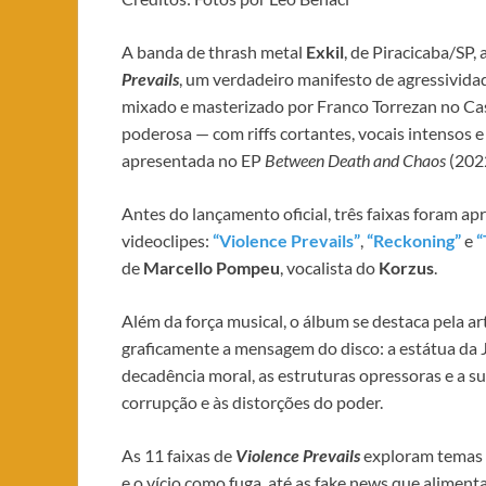
A banda de thrash metal
Exkil
, de Piracicaba/SP,
Prevails
, um verdadeiro manifesto de agressividade
mixado e masterizado por Franco Torrezan no Ca
poderosa — com riffs cortantes, vocais intensos 
apresentada no EP
Between Death and Chaos
(202
​Antes do lançamento oficial, três faixas foram a
videoclipes:
“Violence Prevails”
,
“Reckoning”
e
“
de
Marcello Pompeu
, vocalista do
Korzus
.
​Além da força musical, o álbum se destaca pela a
graficamente a mensagem do disco: a estátua da 
decadência moral, as estruturas opressoras e a s
corrupção e às distorções do poder.
​As 11 faixas de
Violence Prevails
exploram temas p
e o vício como fuga, até as fake news que aliment