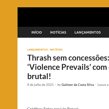
INÍCIO
NOTÍCIAS
LANÇAMENTOS
LANÇAMENTOS
/
NOTÍCIAS
Thrash sem concessões:
‘Violence Prevails’ com 
brutal!
8 de julho de 2025
-
by
Guilmer da Costa Silva
-
Leave 
Créditos: Fotos por Léo Benaci