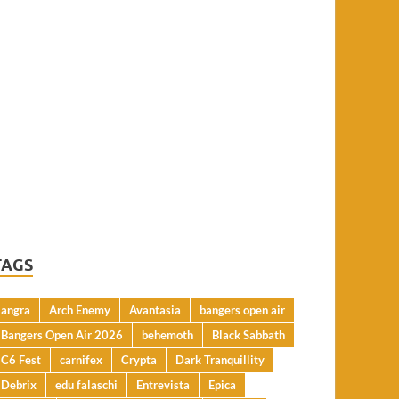
TAGS
angra
Arch Enemy
Avantasia
bangers open air
Bangers Open Air 2026
behemoth
Black Sabbath
C6 Fest
carnifex
Crypta
Dark Tranquillity
Debrix
edu falaschi
Entrevista
Epica