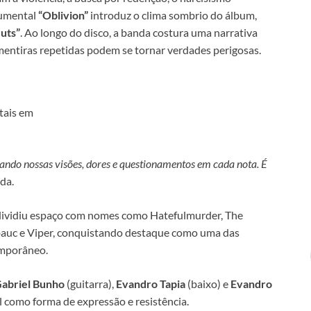
trumental
“Oblivion”
introduz o clima sombrio do álbum,
uts”
. Ao longo do disco, a banda costura uma narrativa
 mentiras repetidas podem se tornar verdades perigosas.
tais em
ndo nossas visões, dores e questionamentos em cada nota. É
nda.
dividiu espaço com nomes como Hatefulmurder, The
obauc e Viper, conquistando destaque como uma das
emporâneo.
abriel Bunho
(guitarra),
Evandro Tapia
(baixo) e
Evandro
 como forma de expressão e resistência.