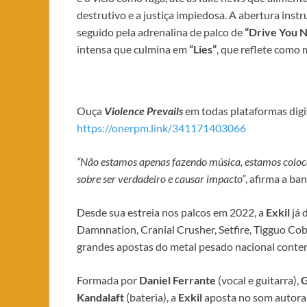
destrutivo e a justiça impiedosa. A abertura ins
seguido pela adrenalina de palco de
“Drive You N
intensa que culmina em
“Lies”
, que reflete como
Ouça
Violence Prevails
em todas plataformas digi
https://onerpm.link/341171403066
“Não estamos apenas fazendo música, estamos coloca
sobre ser verdadeiro e causar impacto”
, afirma a ba
​Desde sua estreia nos palcos em 2022, a
Exkil
já 
Damnnation, Cranial Crusher, Setfire, Tigguo C
grandes apostas do metal pesado nacional cont
​Formada por
Daniel Ferrante
(vocal e guitarra),
G
Kandalaft
(bateria), a
Exkil
aposta no som autoral