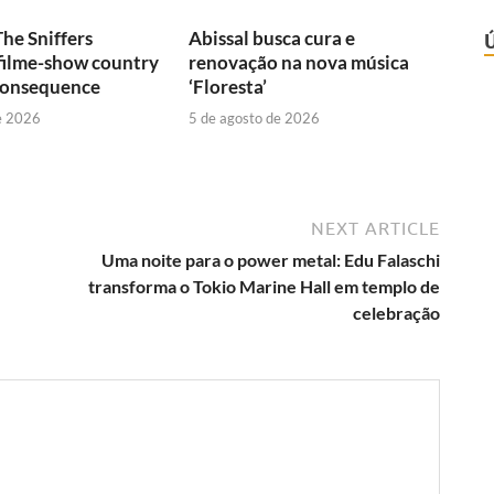
he Sniffers
Abissal busca cura e
filme-show country
renovação na nova música
Consequence
‘Floresta’
e 2026
5 de agosto de 2026
NEXT ARTICLE
Uma noite para o power metal: Edu Falaschi
transforma o Tokio Marine Hall em templo de
celebração